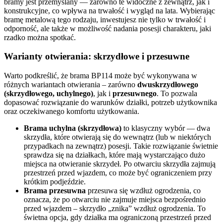
bramy jest przemyślany — zarówno te widoczne z zewnątrz, jak i
konstrukcyjne, co wpływa na trwałość i wygląd na lata. Wybierając
bramę metalową tego rodzaju, inwestujesz nie tylko w trwałość i
odporność, ale także w możliwość nadania posesji charakteru, jaki
rzadko można spotkać.
Warianty otwierania: skrzydłowe i przesuwne
Warto podkreślić, że brama BP114 może być wykonywana w
różnych wariantach otwierania – zarówno
dwuskrzydłowego
(skrzydłowego, uchylnego)
, jak i
przesuwnego
. To pozwala
dopasować rozwiązanie do warunków działki, potrzeb użytkownika
oraz oczekiwanego komfortu użytkowania.
Brama uchylna (skrzydłowa)
to klasyczny wybór — dwa
skrzydła, które otwierają się do wewnątrz (lub w niektórych
przypadkach na zewnątrz) posesji. Takie rozwiązanie świetnie
sprawdza się na działkach, które mają wystarczająco dużo
miejsca na otwieranie skrzydeł. Po otwarciu skrzydła zajmują
przestrzeń przed wjazdem, co może być ograniczeniem przy
krótkim podjeździe.
Brama przesuwna
przesuwa się wzdłuż ogrodzenia, co
oznacza, że po otwarciu nie zajmuje miejsca bezpośrednio
przed wjazdem – skrzydło „znika” wzdłuż ogrodzenia. To
świetna opcja, gdy działka ma ograniczoną przestrzeń przed