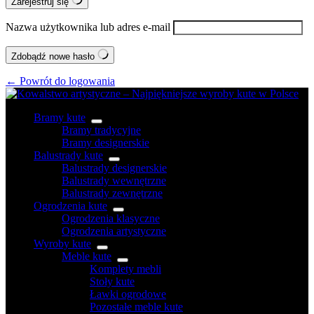
Zarejestruj się
Nazwa użytkownika lub adres e-mail
Zdobądź nowe hasło
← Powrót do logowania
Bramy kute
Bramy tradycyjne
Bramy designerskie
Balustrady kute
Balustrady designerskie
Balustrady wewnętrzne
Balustrady zewnętrzne
Ogrodzenia kute
Ogrodzenia klasyczne
Ogrodzenia artystyczne
Wyroby kute
Meble kute
Komplety mebli
Stoły kute
Ławki ogrodowe
Pozostałe meble kute