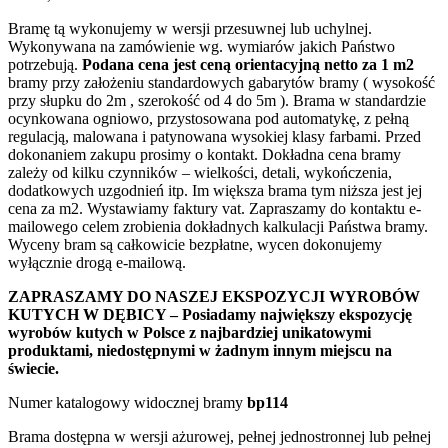
Bramę tą wykonujemy w wersji przesuwnej lub uchylnej.
Wykonywana na zamówienie wg. wymiarów jakich Państwo
potrzebują.
Podana cena jest ceną orientacyjną netto za 1 m2
bramy przy założeniu standardowych gabarytów bramy ( wysokość
przy słupku do 2m , szerokość od 4 do 5m ). Brama w standardzie
ocynkowana ogniowo, przystosowana pod automatykę, z pełną
regulacją, malowana i patynowana wysokiej klasy farbami. Przed
dokonaniem zakupu prosimy o kontakt. Dokładna cena bramy
zależy od kilku czynników – wielkości, detali, wykończenia,
dodatkowych uzgodnień itp. Im większa brama tym niższa jest jej
cena za m2. Wystawiamy faktury vat. Zapraszamy do kontaktu e-
mailowego celem zrobienia dokładnych kalkulacji Państwa bramy.
Wyceny bram są całkowicie bezpłatne, wycen dokonujemy
wyłącznie drogą e-mailową.
ZAPRASZAMY DO NASZEJ EKSPOZYCJI WYROBÓW
KUTYCH W DĘBICY – Posiadamy największy ekspozycję
wyrobów kutych w Polsce z najbardziej unikatowymi
produktami, niedostępnymi w żadnym innym miejscu na
świecie.
Numer katalogowy widocznej bramy
bp114
Brama dostępna w wersji ażurowej, pełnej jednostronnej lub pełnej