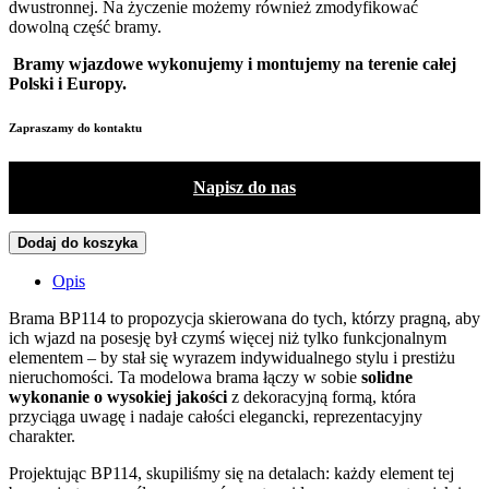
dwustronnej. Na życzenie możemy również zmodyfikować
dowolną część bramy.
Bramy wjazdowe wykonujemy i montujemy na terenie całej
Polski i Europy.
Zapraszamy do kontaktu
Napisz do nas
Dodaj do koszyka
Opis
Brama BP114 to propozycja skierowana do tych, którzy pragną, aby
ich wjazd na posesję był czymś więcej niż tylko funkcjonalnym
elementem – by stał się wyrazem indywidualnego stylu i prestiżu
nieruchomości. Ta modelowa brama łączy w sobie
solidne
wykonanie o wysokiej jakości
z dekoracyjną formą, która
przyciąga uwagę i nadaje całości elegancki, reprezentacyjny
charakter.
Projektując BP114, skupiliśmy się na detalach: każdy element tej