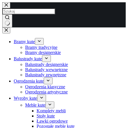
Przejdź
do
treści
Brak
wyników
Bramy kute
Bramy tradycyjne
Bramy designerskie
Balustrady kute
Balustrady designerskie
Balustrady wewnętrzne
Balustrady zewnętrzne
Ogrodzenia kute
Ogrodzenia klasyczne
Ogrodzenia artystyczne
Wyroby kute
Meble kute
Komplety mebli
Stoły kute
Ławki ogrodowe
Pozostałe meble kute