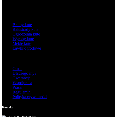
Kategorie
Bramy kute
Balustrady kute
Ogrodzenia kute
Wyroby kute
Meble kute
Ławki ogrodowe
Informacje
O nas
Dlaczego my?
Gwarancja
Współpraca
Praca
Regulamin
Polityka prywatności
Kontakt