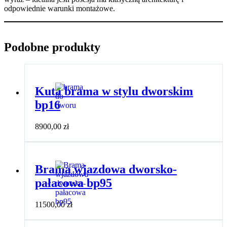
odpowiednie warunki montażowe.
Podobne produkty
Kuta brama w stylu dworskim
bp16
8900,00
zł
Brama wjazdowa dworsko-
pałacowa bp95
11500,00
zł