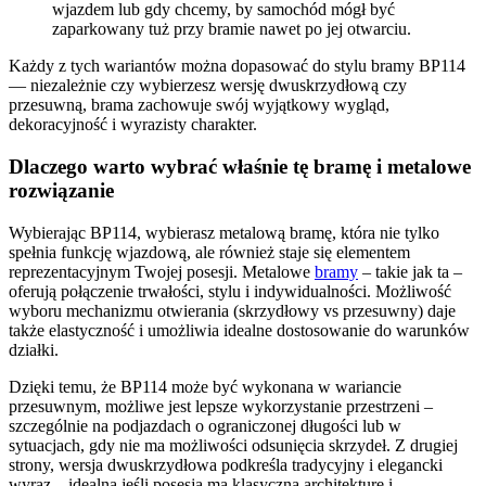
wjazdem lub gdy chcemy, by samochód mógł być
zaparkowany tuż przy bramie nawet po jej otwarciu.
Każdy z tych wariantów można dopasować do stylu bramy BP114
— niezależnie czy wybierzesz wersję dwuskrzydłową czy
przesuwną, brama zachowuje swój wyjątkowy wygląd,
dekoracyjność i wyrazisty charakter.
Dlaczego warto wybrać właśnie tę bramę i metalowe
rozwiązanie
Wybierając BP114, wybierasz metalową bramę, która nie tylko
spełnia funkcję wjazdową, ale również staje się elementem
reprezentacyjnym Twojej posesji. Metalowe
bramy
– takie jak ta –
oferują połączenie trwałości, stylu i indywidualności. Możliwość
wyboru mechanizmu otwierania (skrzydłowy vs przesuwny) daje
także elastyczność i umożliwia idealne dostosowanie do warunków
działki.
Dzięki temu, że BP114 może być wykonana w wariancie
przesuwnym, możliwe jest lepsze wykorzystanie przestrzeni –
szczególnie na podjazdach o ograniczonej długości lub w
sytuacjach, gdy nie ma możliwości odsunięcia skrzydeł. Z drugiej
strony, wersja dwuskrzydłowa podkreśla tradycyjny i elegancki
wyraz – idealna jeśli posesja ma klasyczną architekturę i