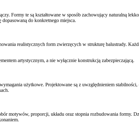
nączy. Formy te są kształtowane w sposób zachowujący naturalną lekko
ję dopasowaną do konkretnego miejsca.
wania realistycznych form zwierzęcych w strukturę balustrady. Każda 
lementem artystycznym, a nie wyłącznie konstrukcją zabezpieczającą.
ie wymagania użytkowe. Projektowane są z uwzględnieniem stabilnośc
sach.
dobór motywów, proporcji, układu oraz stopnia rozbudowania formy. Dz
ykonaniem.