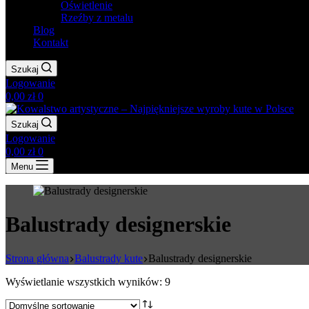
Oświetlenie
Rzeźby z metalu
Blog
Kontakt
Szukaj
Logowanie
Koszyk
0,00
zł
0
Szukaj
Logowanie
Koszyk
0,00
zł
0
Menu
Balustrady designerskie
Strona główna
Balustrady kute
Balustrady designerskie
Wyświetlanie wszystkich wyników: 9