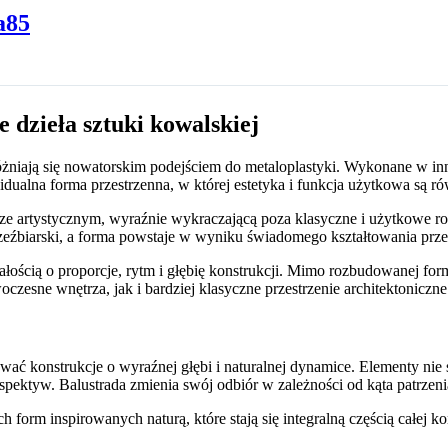
a85
 dzieła sztuki kowalskiej
różniają się nowatorskim podejściem do metaloplastyki. Wykonane w i
widualna forma przestrzenna, w której estetyka i funkcja użytkowa są r
terze artystycznym, wyraźnie wykraczającą poza klasyczne i użytkowe 
ł rzeźbiarski, a forma powstaje w wyniku świadomego kształtowania prz
ałością o proporcje, rytm i głębię konstrukcji. Mimo rozbudowanej for
zesne wnętrza, jak i bardziej klasyczne przestrzenie architektoniczne
ć konstrukcje o wyraźnej głębi i naturalnej dynamice. Elementy nie s
pektyw. Balustrada zmienia swój odbiór w zależności od kąta patrzenia
rm inspirowanych naturą, które stają się integralną częścią całej kon