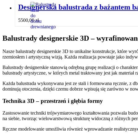
Designerska balustrada z bażantem b
5500,00
zł
Balustrady designerskie 3D – wyrafinowane
Nasze balustrady designerskie 3D to unikalne konstrukcje, które wy
rzemiosłem i artystyczną wizją. Każda realizacja powstaje jako indy
Balustrady designerskie stanowią odrębną grupę realizacji o charak
balustrady artystyczne, w których metal traktowany jest jak materia
Każda balustrada wykonywana jest ze stali i formowana ręcznie, z db
dominują otoczenia, dzięki czemu dobrze wpisują się zarówno w nowoc
Technika 3D – przestrzeń i głębia formy
Zastosowanie techniki trójwymiarowego kształtowania pozwala budowa
na siebie, tworząc wielowarstwową strukturę widoczną z różnych pers
Ręczne modelowanie umożliwia również wprowadzanie realistycznych fo