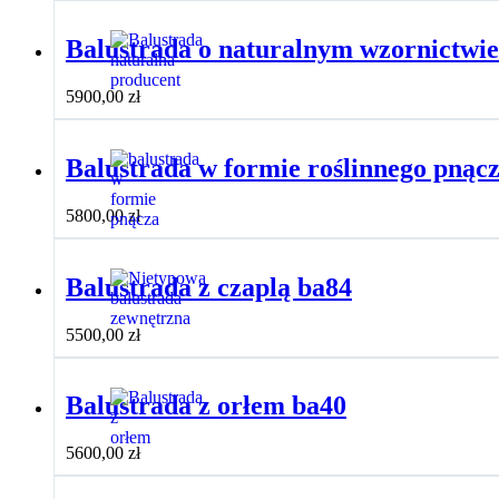
Balustrada o naturalnym wzornictwie
5900,00
zł
Balustrada w formie roślinnego pnąc
5800,00
zł
Balustrada z czaplą ba84
5500,00
zł
Balustrada z orłem ba40
5600,00
zł