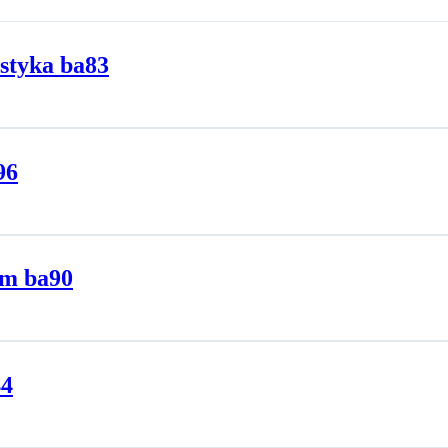
astyka ba83
96
im ba90
44