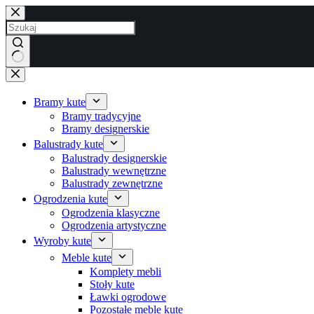
Przejdź
do
treści
Brak
wyników
Bramy kute
Bramy tradycyjne
Bramy designerskie
Balustrady kute
Balustrady designerskie
Balustrady wewnętrzne
Balustrady zewnętrzne
Ogrodzenia kute
Ogrodzenia klasyczne
Ogrodzenia artystyczne
Wyroby kute
Meble kute
Komplety mebli
Stoły kute
Ławki ogrodowe
Pozostałe meble kute