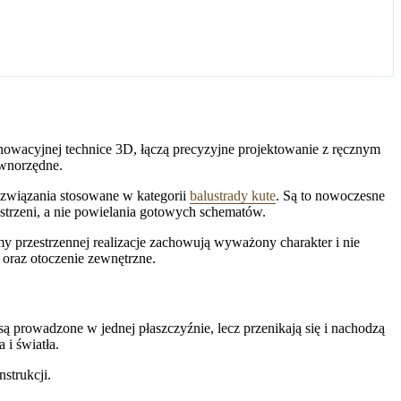
nnowacyjnej technice 3D, łączą precyzyjne projektowanie z ręcznym
ównorzędne.
rozwiązania stosowane w kategorii
balustrady kute
. Są to nowoczesne
estrzeni, a nie powielania gotowych schematów.
my przestrzennej realizacje zachowują wyważony charakter i nie
 oraz otoczenie zewnętrzne.
ą prowadzone w jednej płaszczyźnie, lecz przenikają się i nachodzą
 i światła.
strukcji.