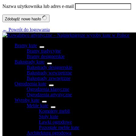
Nazwa użytkownika lub adres e-mail
Zdobądź nowe hasło
← Powrót do logowania
Bramy kute
Bramy tradycyjne
Bramy designerskie
Balustrady kute
Balustrady designerskie
Balustrady wewnętrzne
Balustrady zewnętrzne
Ogrodzenia kute
Ogrodzenia klasyczne
Ogrodzenia artystyczne
Wyroby kute
Meble kute
Komplety mebli
Stoły kute
Ławki ogrodowe
Pozostałe meble kute
Architektura ogrodowa