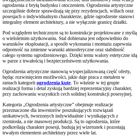
ogrodzenia z bryłą budynku i otoczeniem. Ogrodzenia artystyczne
szczególnie dobrze sprawdzają się przy rezydencjach, willach oraz
posesjach o indywidualnym charakterze, gdzie ogrodzenie stanowi
integralny element architektury, a nie wyłącznie granicę działki.
Pod względem technicznym są to konstrukcje projektowane z myślą
o wieloletnim użytkowaniu. Stal dobierana jest odpowiednio do
warunków eksploatacji, a sposób wykonania i montażu zapewnia
odporność na zmienne warunki atmosferyczne oraz stabilność
całego systemu ogrodzeniowego. Dzięki temu walory estetyczne idą
w parze z trwałością i bezpieczeństwem użytkowania.
Ogrodzenia artystyczne stanowią wyspecjalizowaną część oferty,
będąc rozwinięciem możliwości, jakie daje praca z metalem w
ramach kategorii
ogrodzenia kute
. To właśnie w tej grupie
realizacji forma i detal zyskują bardziej reprezentacyjny charakter,
przy zachowaniu wszystkich cech solidnej konstrukcji posesyjnej.
Kategoria „Ogrodzenia artystyczne” obejmuje realizacje
przeznaczone dla inwestorów poszukujących rozwiązań
unikatowych, tworzonych indywidualnie i wynikających z
rzemiosła, a nie masowej produkcji. Są to ogrodzenia, które
podkreślają charakter posesji, budują jej wizerunek i pozostają
trwałym elementem architektury przez wiele lat.