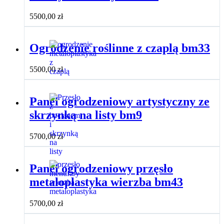
5500,00
zł
Ogrodzenie roślinne z czaplą bm33
5500,00
zł
Panel ogrodzeniowy artystyczny ze
skrzynką na listy bm9
5700,00
zł
Panel ogrodzeniowy przęsło
metaloplastyka wierzba bm43
5700,00
zł