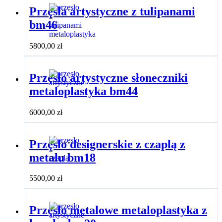
Przęsła artystyczne z tulipanami
bm46
5800,00
zł
Przęsło artystyczne słoneczniki
metaloplastyka bm44
6000,00
zł
Przęsło designerskie z czaplą z
metalu bm18
5500,00
zł
Przęsło metalowe metaloplastyka z