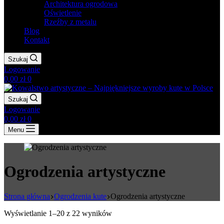
Architektura ogrodowa
Oświetlenie
Rzeźby z metalu
Blog
Kontakt
Szukaj
Logowanie
Koszyk
0,00
zł
0
Szukaj
Logowanie
Koszyk
0,00
zł
0
Menu
Ogrodzenia artystyczne
Strona główna
Ogrodzenia kute
Ogrodzenia artystyczne
Wyświetlanie 1–20 z 22 wyników