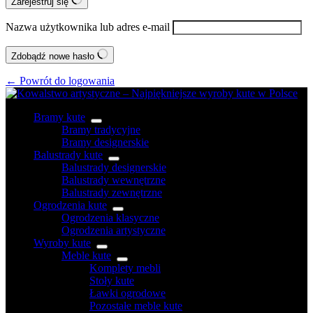
Zarejestruj się
Nazwa użytkownika lub adres e-mail
Zdobądź nowe hasło
← Powrót do logowania
Bramy kute
Bramy tradycyjne
Bramy designerskie
Balustrady kute
Balustrady designerskie
Balustrady wewnętrzne
Balustrady zewnętrzne
Ogrodzenia kute
Ogrodzenia klasyczne
Ogrodzenia artystyczne
Wyroby kute
Meble kute
Komplety mebli
Stoły kute
Ławki ogrodowe
Pozostałe meble kute