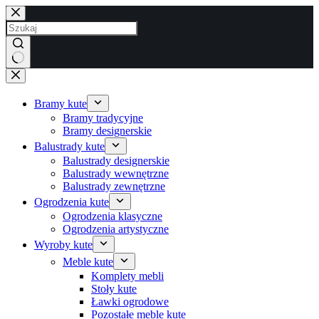
Przejdź
do
treści
Brak
wyników
Bramy kute
Bramy tradycyjne
Bramy designerskie
Balustrady kute
Balustrady designerskie
Balustrady wewnętrzne
Balustrady zewnętrzne
Ogrodzenia kute
Ogrodzenia klasyczne
Ogrodzenia artystyczne
Wyroby kute
Meble kute
Komplety mebli
Stoły kute
Ławki ogrodowe
Pozostałe meble kute