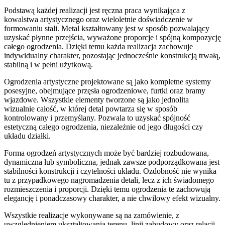
Podstawą każdej realizacji jest ręczna praca wynikająca z
kowalstwa artystycznego oraz wieloletnie doświadczenie w
formowaniu stali. Metal kształtowany jest w sposób pozwalający
uzyskać płynne przejścia, wyważone proporcje i spójną kompozycję
całego ogrodzenia. Dzięki temu każda realizacja zachowuje
indywidualny charakter, pozostając jednocześnie konstrukcją trwałą,
stabilną i w pełni użytkową.
Ogrodzenia artystyczne projektowane są jako kompletne systemy
posesyjne, obejmujące przęsła ogrodzeniowe, furtki oraz bramy
wjazdowe. Wszystkie elementy tworzone są jako jednolita
wizualnie całość, w której detal powtarza się w sposób
kontrolowany i przemyślany. Pozwala to uzyskać spójność
estetyczną całego ogrodzenia, niezależnie od jego długości czy
układu działki.
Forma ogrodzeń artystycznych może być bardziej rozbudowana,
dynamiczna lub symboliczna, jednak zawsze podporządkowana jest
stabilności konstrukcji i czytelności układu. Ozdobność nie wynika
tu z przypadkowego nagromadzenia detali, lecz z ich świadomego
rozmieszczenia i proporcji. Dzięki temu ogrodzenia te zachowują
elegancję i ponadczasowy charakter, a nie chwilowy efekt wizualny.
Wszystkie realizacje wykonywane są na zamówienie, z
uwzględnieniem ukształtowania terenu, linii zabudowy oraz relacji