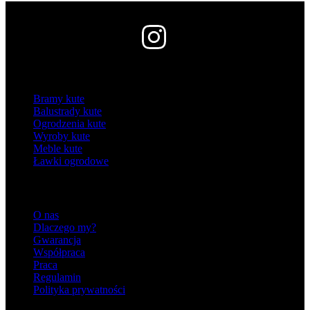
Kategorie
Bramy kute
Balustrady kute
Ogrodzenia kute
Wyroby kute
Meble kute
Ławki ogrodowe
Informacje
O nas
Dlaczego my?
Gwarancja
Współpraca
Praca
Regulamin
Polityka prywatności