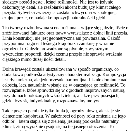
siedzący pośród gęstej, leśnej roślinności. Nie jest to jedynie
dekoracyjny detal, ale rzeźbiarski akcent budujący klimat całego
przęsła. Sylwetka zwierzęcia została uchwycona w spokojnej,
czujnej pozie, co nadaje kompozycji naturalności i głębi.
Tło tworzy rozbudowana scena roślinna – wijące się gałęzie, liście o
zróżnicowanej fakturze oraz trawy wyrastające z dolnej linii przęsła.
Linia konstrukcji nie jest geometryczna ani powtarzalna. Całość
przypomina fragment leśnego krajobrazu zamknięty w ramie
ogrodzenia. Gałęzie prowadzone są płynnie, z wyraźnym
wyczuciem proporcji, dzięki czemu przęsło nie sprawia wrażenia
ciężkiego mimo dużej ilości detali.
Dolna krawędź została ukształtowana w sposób organiczny, co
dodatkowo podkreśla artystyczny charakter realizacji. Kompozycja
jest dynamiczna, ale jednocześnie harmonijna. Lis nie dominuje nad
całością, lecz naturalnie wpisuje się w otaczającą go roślinność. To
rozwiązanie, które sprawdzi się w ogrodach inspirowanych naturą,
przy domach położonych wśród zieleni, a także przy posesjach,
gdzie liczy się indywidualny, rozpoznawalny motyw.
Takie przęsło pełni nie tylko funkcję ogrodzeniową, ale staje się
elementem krajobrazu. W zależności od pory roku zmienia się jego
odbiór – latem stapia się z zielenią, jesienią podkreśla naturalny
klimat, zimą wyraźnie rysuje się na tle jasnego otoczenia. To