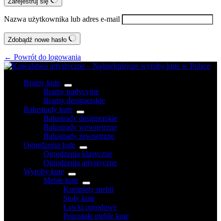
Zarejestruj się
Nazwa użytkownika lub adres e-mail
Zdobądź nowe hasło
← Powrót do logowania
Bramy kute
Bramy tradycyjne
Bramy designerskie
Balustrady kute
Balustrady designerskie
Balustrady wewnętrzne
Balustrady zewnętrzne
Ogrodzenia kute
Ogrodzenia klasyczne
Ogrodzenia artystyczne
Wyroby kute
Meble kute
Komplety mebli
Stoły kute
Ławki ogrodowe
Pozostałe meble kute