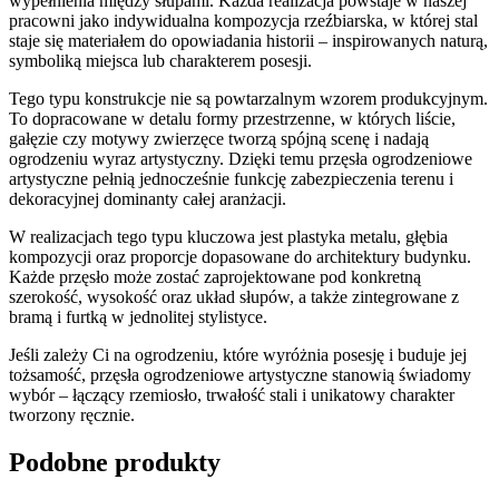
wypełnienia między słupami. Każda realizacja powstaje w naszej
pracowni jako indywidualna kompozycja rzeźbiarska, w której stal
staje się materiałem do opowiadania historii – inspirowanych naturą,
symboliką miejsca lub charakterem posesji.
Tego typu konstrukcje nie są powtarzalnym wzorem produkcyjnym.
To dopracowane w detalu formy przestrzenne, w których liście,
gałęzie czy motywy zwierzęce tworzą spójną scenę i nadają
ogrodzeniu wyraz artystyczny. Dzięki temu przęsła ogrodzeniowe
artystyczne pełnią jednocześnie funkcję zabezpieczenia terenu i
dekoracyjnej dominanty całej aranżacji.
W realizacjach tego typu kluczowa jest plastyka metalu, głębia
kompozycji oraz proporcje dopasowane do architektury budynku.
Każde przęsło może zostać zaprojektowane pod konkretną
szerokość, wysokość oraz układ słupów, a także zintegrowane z
bramą i furtką w jednolitej stylistyce.
Jeśli zależy Ci na ogrodzeniu, które wyróżnia posesję i buduje jej
tożsamość, przęsła ogrodzeniowe artystyczne stanowią świadomy
wybór – łączący rzemiosło, trwałość stali i unikatowy charakter
tworzony ręcznie.
Podobne produkty