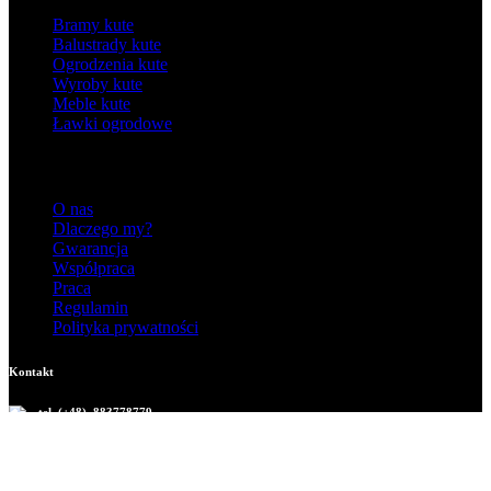
Bramy kute
Balustrady kute
Ogrodzenia kute
Wyroby kute
Meble kute
Ławki ogrodowe
Informacje
O nas
Dlaczego my?
Gwarancja
Współpraca
Praca
Regulamin
Polityka prywatności
Kontakt
tel. (+48) 883778779
mieczyslaw.nylec@interia.pl
39-200 Dębica
ul. Sandomierska 55