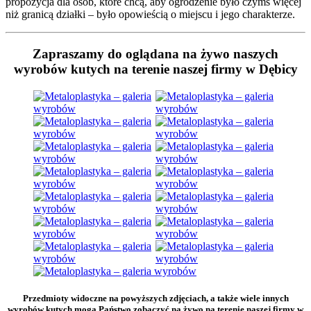
propozycja dla osób, które chcą, aby ogrodzenie było czymś więcej
niż granicą działki – było opowieścią o miejscu i jego charakterze.
Zapraszamy do oglądana na żywo naszych
wyrobów kutych na terenie naszej firmy w Dębicy
Przedmioty widoczne na powyższych zdjęciach, a także wiele innych
wyrobów kutych mogą Państwo zobaczyć na żywo na terenie naszej firmy w