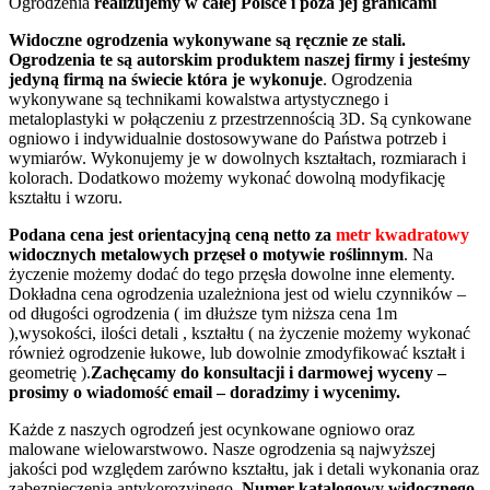
Ogrodzenia
realizujemy w całej Polsce i poza jej granicami
Widoczne ogrodzenia wykonywane są ręcznie ze stali.
Ogrodzenia te są autorskim produktem naszej firmy i jesteśmy
jedyną firmą na świecie która je wykonuje
. Ogrodzenia
wykonywane są technikami kowalstwa artystycznego i
metaloplastyki w połączeniu z przestrzennością 3D. Są cynkowane
ogniowo i indywidualnie dostosowywane do Państwa potrzeb i
wymiarów. Wykonujemy je w dowolnych kształtach, rozmiarach i
kolorach. Dodatkowo możemy wykonać dowolną modyfikację
kształtu i wzoru.
Podana cena jest orientacyjną ceną netto za
metr kwadratowy
widocznych metalowych przęseł o motywie roślinnym
. Na
życzenie możemy dodać do tego przęsła dowolne inne elementy.
Dokładna cena ogrodzenia uzależniona jest od wielu czynników –
od długości ogrodzenia ( im dłuższe tym niższa cena 1m
),wysokości, ilości detali , kształtu ( na życzenie możemy wykonać
również ogrodzenie łukowe, lub dowolnie zmodyfikować kształt i
geometrię ).
Zachęcamy do konsultacji i darmowej wyceny –
prosimy o wiadomość email – doradzimy i wycenimy.
Każde z naszych ogrodzeń jest ocynkowane ogniowo oraz
malowane wielowarstwowo. Nasze ogrodzenia są najwyższej
jakości pod względem zarówno kształtu, jak i detali wykonania oraz
zabezpieczenia antykorozyjnego.
Numer katalogowy widocznego