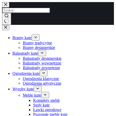
Przejdź
do
treści
Brak
wyników
Bramy kute
Bramy tradycyjne
Bramy designerskie
Balustrady kute
Balustrady designerskie
Balustrady wewnętrzne
Balustrady zewnętrzne
Ogrodzenia kute
Ogrodzenia klasyczne
Ogrodzenia artystyczne
Wyroby kute
Meble kute
Komplety mebli
Stoły kute
Ławki ogrodowe
Pozostałe meble kute