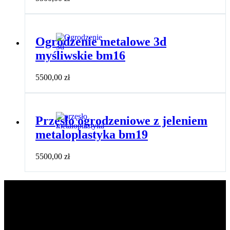
Ogrodzenie metalowe 3d
myśliwskie bm16
5500,00
zł
Przęsło ogrodzeniowe z jeleniem
metaloplastyka bm19
5500,00
zł
Kategorie