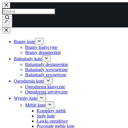
Przejdź
do
treści
Brak
wyników
Bramy kute
Bramy tradycyjne
Bramy designerskie
Balustrady kute
Balustrady designerskie
Balustrady wewnętrzne
Balustrady zewnętrzne
Ogrodzenia kute
Ogrodzenia klasyczne
Ogrodzenia artystyczne
Wyroby kute
Meble kute
Komplety mebli
Stoły kute
Ławki ogrodowe
Pozostałe meble kute