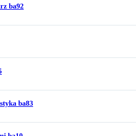
trz ba92
5
astyka ba83
mi ba10