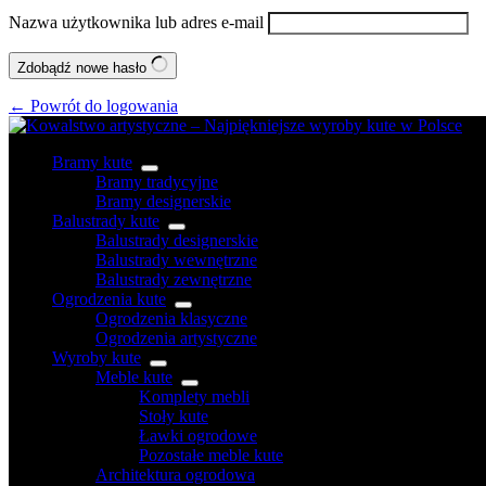
Nazwa użytkownika lub adres e-mail
Zdobądź nowe hasło
← Powrót do logowania
Bramy kute
Bramy tradycyjne
Bramy designerskie
Balustrady kute
Balustrady designerskie
Balustrady wewnętrzne
Balustrady zewnętrzne
Ogrodzenia kute
Ogrodzenia klasyczne
Ogrodzenia artystyczne
Wyroby kute
Meble kute
Komplety mebli
Stoły kute
Ławki ogrodowe
Pozostałe meble kute
Architektura ogrodowa