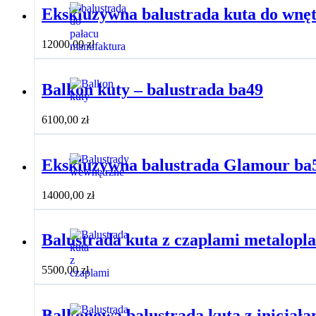
Ekskluzywna balustrada kuta do wnę
12000,00
zł
Balkon kuty – balustrada ba49
6100,00
zł
Ekskluzywna balustrada Glamour ba
14000,00
zł
Balustrada kuta z czaplami metalopl
5500,00
zł
Balkonowa balustrada kuta z inicjała