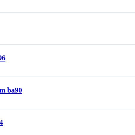
96
im ba90
4