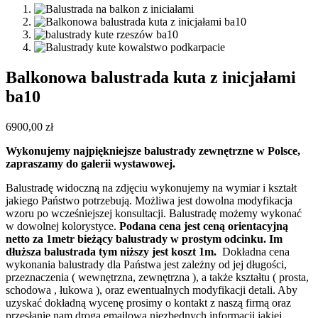
Balkonowa balustrada kuta z inicjałami
ba10
6900,00
zł
Wykonujemy najpiękniejsze balustrady zewnętrzne w Polsce,
zapraszamy do galerii wystawowej.
Balustradę widoczną na zdjęciu wykonujemy na wymiar i kształt
jakiego Państwo potrzebują. Możliwa jest dowolna modyfikacja
wzoru po wcześniejszej konsultacji. Balustradę możemy wykonać
w dowolnej kolorystyce.
Podana cena jest ceną orientacyjną
netto za 1metr bieżący balustrady w prostym odcinku. Im
dłuższa balustrada tym niższy jest koszt 1m.
Dokładna cena
wykonania balustrady dla Państwa jest zależny od jej długości,
przeznaczenia ( wewnętrzna, zewnętrzna ), a także kształtu ( prosta,
schodowa , łukowa ), oraz ewentualnych modyfikacji detali. Aby
uzyskać dokładną wycenę prosimy o kontakt z naszą firmą oraz
przesłanie nam drogą emailową niezbędnych informacji jakiej