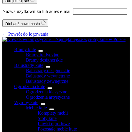
Zarejestruj się
Nazwa użytkownika lub adres e-mail
Zdobądź nowe hasło
← Powrót do logowania
Bramy kute
Bramy tradycyjne
Bramy designerskie
Balustrady kute
Balustrady designerskie
Balustrady wewnętrzne
Balustrady zewnętrzne
Ogrodzenia kute
Ogrodzenia klasyczne
Ogrodzenia artystyczne
Wyroby kute
Meble kute
Komplety mebli
Stoły kute
Ławki ogrodowe
Pozostałe meble kute