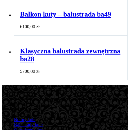
Balkon kuty – balustrada ba49
6100,00
zł
Klasyczna balustrada zewnętrzna
ba28
5700,00
zł
Kategorie
Bramy kute
Balustrady kute
Ogrodzenia kute