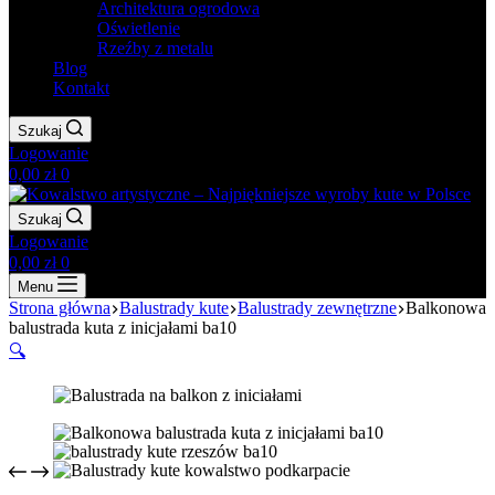
Architektura ogrodowa
Oświetlenie
Rzeźby z metalu
Blog
Kontakt
Szukaj
Logowanie
Koszyk
0,00
zł
0
Szukaj
Logowanie
Koszyk
0,00
zł
0
Menu
Strona główna
Balustrady kute
Balustrady zewnętrzne
Balkonowa
balustrada kuta z inicjałami ba10
🔍