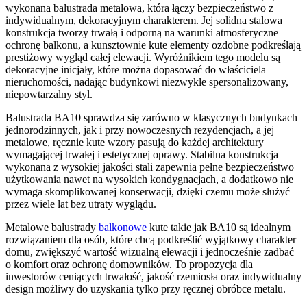
wykonana balustrada metalowa, która łączy bezpieczeństwo z
indywidualnym, dekoracyjnym charakterem. Jej solidna stalowa
konstrukcja tworzy trwałą i odporną na warunki atmosferyczne
ochronę balkonu, a kunsztownie kute elementy ozdobne podkreślają
prestiżowy wygląd całej elewacji. Wyróżnikiem tego modelu są
dekoracyjne inicjały, które można dopasować do właściciela
nieruchomości, nadając budynkowi niezwykle spersonalizowany,
niepowtarzalny styl.
Balustrada BA10 sprawdza się zarówno w klasycznych budynkach
jednorodzinnych, jak i przy nowoczesnych rezydencjach, a jej
metalowe, ręcznie kute wzory pasują do każdej architektury
wymagającej trwałej i estetycznej oprawy. Stabilna konstrukcja
wykonana z wysokiej jakości stali zapewnia pełne bezpieczeństwo
użytkowania nawet na wysokich kondygnacjach, a dodatkowo nie
wymaga skomplikowanej konserwacji, dzięki czemu może służyć
przez wiele lat bez utraty wyglądu.
Metalowe balustrady
balkonowe
kute takie jak BA10 są idealnym
rozwiązaniem dla osób, które chcą podkreślić wyjątkowy charakter
domu, zwiększyć wartość wizualną elewacji i jednocześnie zadbać
o komfort oraz ochronę domowników. To propozycja dla
inwestorów ceniących trwałość, jakość rzemiosła oraz indywidualny
design możliwy do uzyskania tylko przy ręcznej obróbce metalu.