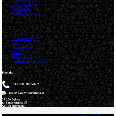
Wyroby kute
Meble kute
Ławki ogrodowe
Informacje
O nas
Dlaczego my?
Gwarancja
Współpraca
Praca
Regulamin
Polityka prywatności
Kontakt
tel. (+48) 883778779
mieczyslaw.nylec@interia.pl
39-200 Dębica
ul. Sandomierska 55
woj. Podkarpackie
Copyright M.B. Nylec © 2026 Development:
www.advit.pl