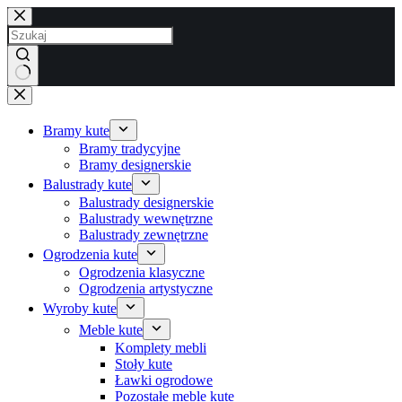
Przejdź
do
treści
Brak
wyników
Bramy kute
Bramy tradycyjne
Bramy designerskie
Balustrady kute
Balustrady designerskie
Balustrady wewnętrzne
Balustrady zewnętrzne
Ogrodzenia kute
Ogrodzenia klasyczne
Ogrodzenia artystyczne
Wyroby kute
Meble kute
Komplety mebli
Stoły kute
Ławki ogrodowe
Pozostałe meble kute