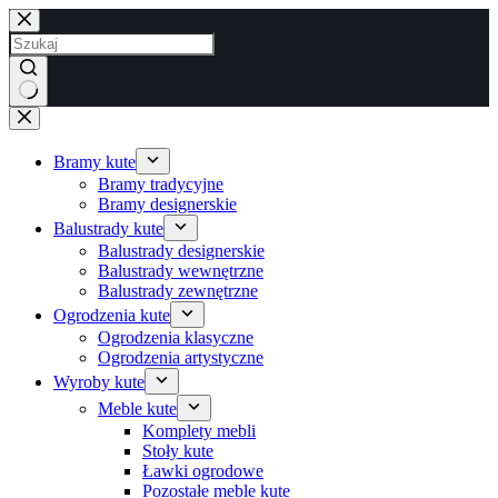
Przejdź
do
treści
Brak
wyników
Bramy kute
Bramy tradycyjne
Bramy designerskie
Balustrady kute
Balustrady designerskie
Balustrady wewnętrzne
Balustrady zewnętrzne
Ogrodzenia kute
Ogrodzenia klasyczne
Ogrodzenia artystyczne
Wyroby kute
Meble kute
Komplety mebli
Stoły kute
Ławki ogrodowe
Pozostałe meble kute