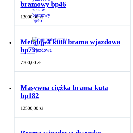
bramowy bp46
13000,00
zł
Metalowa kuta brama wjazdowa
bp73
7700,00
zł
Masywna ciężka brama kuta
bp182
12500,00
zł