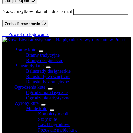
Zarejestruj się
Nazwa użytkownika lub adres e-mail
Zdobądź nowe hasło
← Powrót do logowania
Bramy kute
Bramy tradycyjne
Bramy designerskie
Balustrady kute
Balustrady designerskie
Balustrady wewnętrzne
Balustrady zewnętrzne
Ogrodzenia kute
Ogrodzenia klasyczne
Ogrodzenia artystyczne
Wyroby kute
Meble kute
Komplety mebli
Stoły kute
Ławki ogrodowe
Pozostałe meble kute