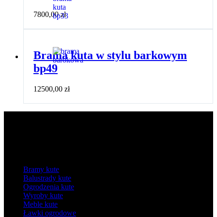
7800,00
zł
Brama kuta w stylu barkowym
bp49
12500,00
zł
Kategorie
Bramy kute
Balustrady kute
Ogrodzenia kute
Wyroby kute
Meble kute
Ławki ogrodowe