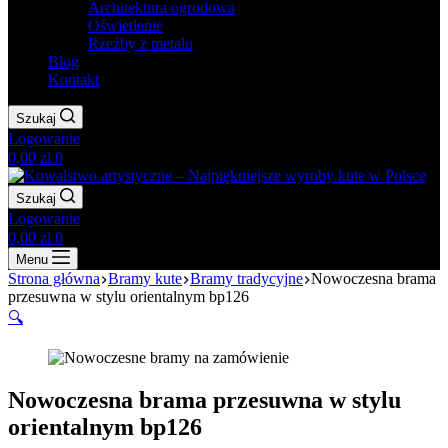
Architektura ogrodowa
Oświetlenie
Rzeźby z metalu
Blog
Kontakt
Szukaj
Logowanie
Koszyk
0,00
zł
0
Szukaj
Logowanie
Koszyk
0,00
zł
0
Menu
Strona główna
Bramy kute
Bramy tradycyjne
Nowoczesna brama
przesuwna w stylu orientalnym bp126
🔍
Nowoczesna brama przesuwna w stylu
orientalnym bp126