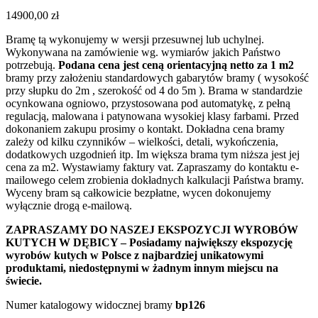
14900,00
zł
Bramę tą wykonujemy w wersji przesuwnej lub uchylnej.
Wykonywana na zamówienie wg. wymiarów jakich Państwo
potrzebują.
Podana cena jest ceną orientacyjną netto za 1 m2
bramy przy założeniu standardowych gabarytów bramy ( wysokość
przy słupku do 2m , szerokość od 4 do 5m ). Brama w standardzie
ocynkowana ogniowo, przystosowana pod automatykę, z pełną
regulacją, malowana i patynowana wysokiej klasy farbami. Przed
dokonaniem zakupu prosimy o kontakt. Dokładna cena bramy
zależy od kilku czynników – wielkości, detali, wykończenia,
dodatkowych uzgodnień itp. Im większa brama tym niższa jest jej
cena za m2. Wystawiamy faktury vat. Zapraszamy do kontaktu e-
mailowego celem zrobienia dokładnych kalkulacji Państwa bramy.
Wyceny bram są całkowicie bezpłatne, wycen dokonujemy
wyłącznie drogą e-mailową.
ZAPRASZAMY DO NASZEJ EKSPOZYCJI WYROBÓW
KUTYCH W DĘBICY – Posiadamy największy ekspozycję
wyrobów kutych w Polsce z najbardziej unikatowymi
produktami, niedostępnymi w żadnym innym miejscu na
świecie.
Numer katalogowy widocznej bramy
bp126