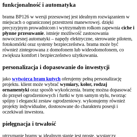
funkcjonalność i automatyka
brama BP126 w wersji przesuwnej jest idealnym rozwiązaniem w
miejscach o ograniczonej przestrzeni manewrowej. dzięki
precyzyjnym prowadnicom i wytrzymałym rolkom zapewnia
ciche i
płynne przesuwanie
. istnieje możliwość zastosowania
nowoczesnej automatyki – napędy elektryczne, sterowanie pilotem,
fotokomórki oraz systemy bezpieczeństwa. brama może być
również zintegrowana z domofonem lub wideodomofonem, co
zwiększa komfort i bezpieczeństwo użytkowania.
personalizacja i dopasowanie do inwestycji
jako
wytwórca bram kutych
oferujemy pełną personalizację
projektu. klient może wybrać
wymiary, kolor, rodzaj
ornamentyki
oraz sposób wykończenia. bramę można dopasować
do przęseł ogrodzeniowych i furtki w tym samym stylu, tworząc
spójny i elegancki zestaw ogrodzeniowy. wykonujemy również
projekty indywidualne, dostosowane do charakteru posesji i
oczekiwań inwestora.
pielęgnacja i trwałość
utrzymanie bramy w idealnym stanie jest proste. wystarczy