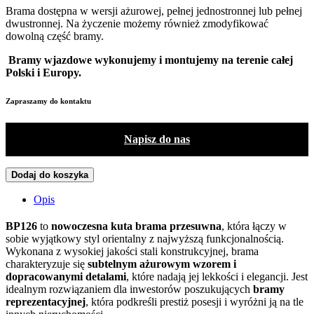
Brama dostępna w wersji ażurowej, pełnej jednostronnej lub pełnej
dwustronnej. Na życzenie możemy również zmodyfikować
dowolną część bramy.
Bramy wjazdowe wykonujemy i montujemy na terenie całej
Polski i Europy.
Zapraszamy do kontaktu
Napisz do nas
Dodaj do koszyka
Opis
BP126
to
nowoczesna kuta brama przesuwna
, która łączy w
sobie wyjątkowy styl orientalny z najwyższą funkcjonalnością.
Wykonana z wysokiej jakości stali konstrukcyjnej, brama
charakteryzuje się
subtelnym ażurowym wzorem i
dopracowanymi detalami
, które nadają jej lekkości i elegancji. Jest
idealnym rozwiązaniem dla inwestorów poszukujących
bramy
reprezentacyjnej
, która podkreśli prestiż posesji i wyróżni ją na tle