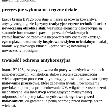
innych nieruchomości.
precyzyjne wykonanie i ręczne detale
każda brama BP126 powstaje w naszej pracowni kowalstwa
artystycznego, gdzie łączymy
tradycyjne ręczne techniki kucia z
nowoczesną obróbką stali
. wszystkie elementy dekoracyjne są
starannie formowane i spawane przez doświadczonych
rzemieślników, co zapewnia niepowtarzalny charakter każdego
egzemplarza.
ornamenty inspirowane stylem orientalnym
nadają
bramie wyjątkowego klimatu, łącząc sztukę kowalską z
nowoczesnym designem.
trwałość i ochrona antykorozyjna
brama BP126 jest przygotowana do pracy w każdych warunkach
atmosferycznych. konstrukcja stalowa została zabezpieczona
wieloetapowym procesem antykorozyjnym. standardowo stosujemy
malowanie proszkowe
, które zapewnia trwałą i równomierną
powłokę odporną na promieniowanie UV, wilgoć oraz uszkodzenia
mechaniczne. dla inwestycji wymagających maksymalnej
odporności oferujemy także
ocynkowanie ogniowe przed
malowaniem
, co gwarantuje pełną ochronę przed korozją przez
wiele lat.