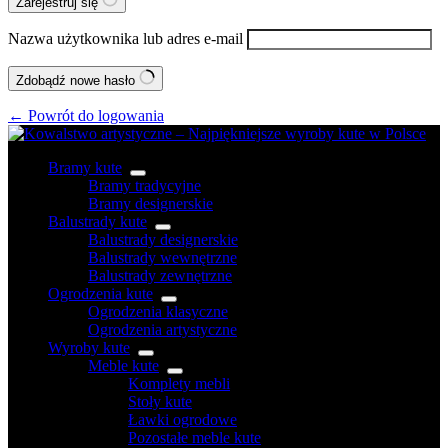
Zarejestruj się
Nazwa użytkownika lub adres e-mail
Zdobądź nowe hasło
← Powrót do logowania
Bramy kute
Bramy tradycyjne
Bramy designerskie
Balustrady kute
Balustrady designerskie
Balustrady wewnętrzne
Balustrady zewnętrzne
Ogrodzenia kute
Ogrodzenia klasyczne
Ogrodzenia artystyczne
Wyroby kute
Meble kute
Komplety mebli
Stoły kute
Ławki ogrodowe
Pozostałe meble kute