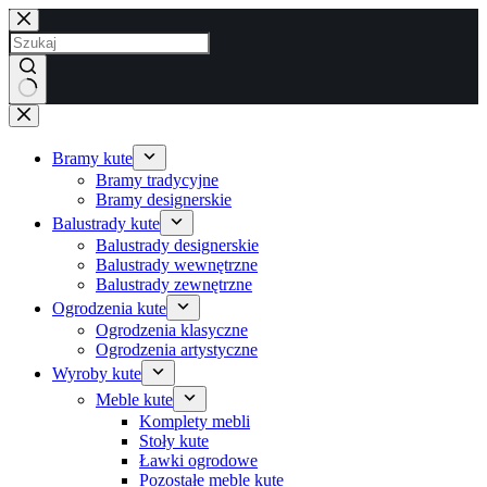
Przejdź
do
treści
Brak
wyników
Bramy kute
Bramy tradycyjne
Bramy designerskie
Balustrady kute
Balustrady designerskie
Balustrady wewnętrzne
Balustrady zewnętrzne
Ogrodzenia kute
Ogrodzenia klasyczne
Ogrodzenia artystyczne
Wyroby kute
Meble kute
Komplety mebli
Stoły kute
Ławki ogrodowe
Pozostałe meble kute