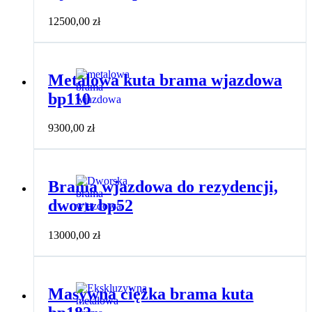
12500,00
zł
Metalowa kuta brama wjazdowa
bp110
9300,00
zł
Brama wjazdowa do rezydencji,
dworu bp52
13000,00
zł
Masywna ciężka brama kuta