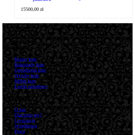
15500,00
zł
Kategorie
Bramy kute
Balustrady kute
Ogrodzenia kute
Wyroby kute
Meble kute
Ławki ogrodowe
Informacje
O nas
Dlaczego my?
Gwarancja
Współpraca
Praca