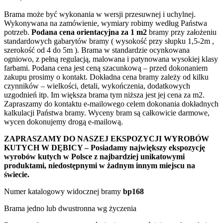
Brama może być wykonania w wersji przesuwnej i uchylnej.
Wykonywana na zamówienie, wymiary robimy według Państwa
potrzeb.
Podana cena orientacyjna za 1 m2
bramy przy założeniu
standardowych gabarytów bramy ( wysokość przy słupku 1,5-2m ,
szerokość od 4 do 5m ). Brama w standardzie ocynkowana
ogniowo, z pełną regulacją, malowana i patynowana wysokiej klasy
farbami. Podana cena jest ceną szacunkową – przed dokonaniem
zakupu prosimy o kontakt. Dokładna cena bramy zależy od kilku
czynników – wielkości, detali, wykończenia, dodatkowych
uzgodnień itp. Im większa brama tym niższa jest jej cena za m2.
Zapraszamy do kontaktu e-mailowego celem dokonania dokładnych
kalkulacji Państwa bramy. Wyceny bram są całkowicie darmowe,
wycen dokonujemy drogą e-mailową.
ZAPRASZAMY DO NASZEJ EKSPOZYCJI WYROBÓW
KUTYCH W DĘBICY – Posiadamy największy ekspozycję
wyrobów kutych w Polsce z najbardziej unikatowymi
produktami, niedostępnymi w żadnym innym miejscu na
świecie.
Numer katalogowy widocznej bramy
bp168
Brama jedno lub dwustronna wg życzenia