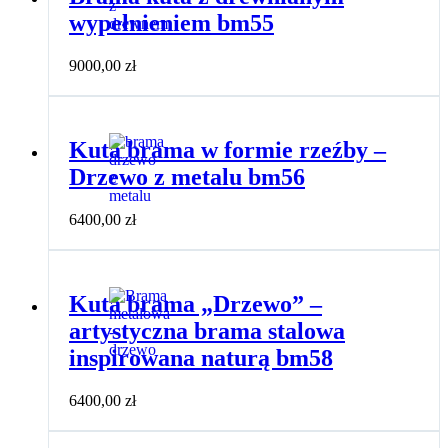
wypełnieniem bm55
9000,00
zł
Kuta brama w formie rzeźby –
Drzewo z metalu bm56
6400,00
zł
Kuta brama „Drzewo” –
artystyczna brama stalowa
inspirowana naturą bm58
6400,00
zł