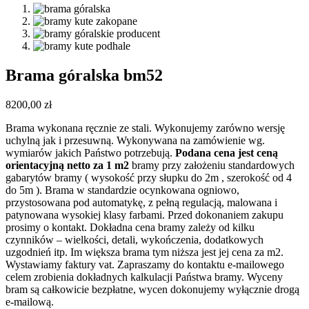
Brama góralska bm52
8200,00
zł
Brama wykonana ręcznie ze stali. Wykonujemy zarówno wersję
uchylną jak i przesuwną. Wykonywana na zamówienie wg.
wymiarów jakich Państwo potrzebują.
Podana cena jest ceną
orientacyjną netto za 1 m2
bramy przy założeniu standardowych
gabarytów bramy ( wysokość przy słupku do 2m , szerokość od 4
do 5m ). Brama w standardzie ocynkowana ogniowo,
przystosowana pod automatykę, z pełną regulacją, malowana i
patynowana wysokiej klasy farbami. Przed dokonaniem zakupu
prosimy o kontakt. Dokładna cena bramy zależy od kilku
czynników – wielkości, detali, wykończenia, dodatkowych
uzgodnień itp. Im większa brama tym niższa jest jej cena za m2.
Wystawiamy faktury vat. Zapraszamy do kontaktu e-mailowego
celem zrobienia dokładnych kalkulacji Państwa bramy. Wyceny
bram są całkowicie bezpłatne, wycen dokonujemy wyłącznie drogą
e-mailową.