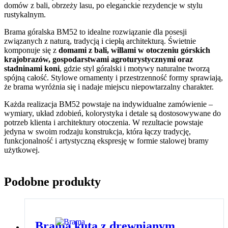
domów z bali, obrzeży lasu, po eleganckie rezydencje w stylu
rustykalnym.
Brama góralska BM52 to idealne rozwiązanie dla posesji
związanych z naturą, tradycją i ciepłą architekturą. Świetnie
komponuje się z
domami z bali, willami w otoczeniu górskich
krajobrazów, gospodarstwami agroturystycznymi oraz
stadninami koni
, gdzie styl góralski i motywy naturalne tworzą
spójną całość. Stylowe ornamenty i przestrzenność formy sprawiają,
że brama wyróżnia się i nadaje miejscu niepowtarzalny charakter.
Każda realizacja BM52 powstaje na indywidualne zamówienie –
wymiary, układ zdobień, kolorystyka i detale są dostosowywane do
potrzeb klienta i architektury otoczenia. W rezultacie powstaje
jedyna w swoim rodzaju konstrukcja, która łączy tradycję,
funkcjonalność i artystyczną ekspresję w formie stalowej bramy
użytkowej.
Podobne produkty
Brama kuta z drewnianym