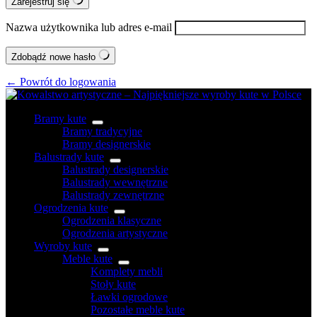
Zarejestruj się
Nazwa użytkownika lub adres e-mail
Zdobądź nowe hasło
← Powrót do logowania
Bramy kute
Bramy tradycyjne
Bramy designerskie
Balustrady kute
Balustrady designerskie
Balustrady wewnętrzne
Balustrady zewnętrzne
Ogrodzenia kute
Ogrodzenia klasyczne
Ogrodzenia artystyczne
Wyroby kute
Meble kute
Komplety mebli
Stoły kute
Ławki ogrodowe
Pozostałe meble kute