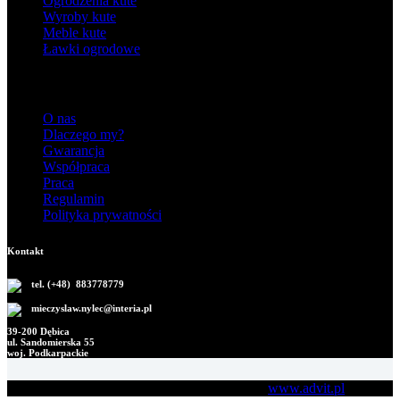
Ogrodzenia kute
Wyroby kute
Meble kute
Ławki ogrodowe
Informacje
O nas
Dlaczego my?
Gwarancja
Współpraca
Praca
Regulamin
Polityka prywatności
Kontakt
tel. (+48) 883778779
mieczyslaw.nylec@interia.pl
39-200 Dębica
ul. Sandomierska 55
woj. Podkarpackie
Copyright M.B. Nylec © 2026 Development:
www.advit.pl