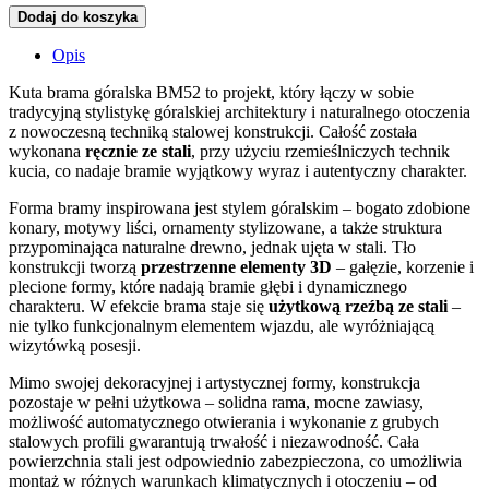
Dodaj do koszyka
Opis
Kuta brama góralska BM52 to projekt, który łączy w sobie
tradycyjną stylistykę góralskiej architektury i naturalnego otoczenia
z nowoczesną techniką stalowej konstrukcji. Całość została
wykonana
ręcznie ze stali
, przy użyciu rzemieślniczych technik
kucia, co nadaje bramie wyjątkowy wyraz i autentyczny charakter.
Forma bramy inspirowana jest stylem góralskim – bogato zdobione
konary, motywy liści, ornamenty stylizowane, a także struktura
przypominająca naturalne drewno, jednak ujęta w stali. Tło
konstrukcji tworzą
przestrzenne elementy 3D
– gałęzie, korzenie i
plecione formy, które nadają bramie głębi i dynamicznego
charakteru. W efekcie brama staje się
użytkową rzeźbą ze stali
–
nie tylko funkcjonalnym elementem wjazdu, ale wyróżniającą
wizytówką posesji.
Mimo swojej dekoracyjnej i artystycznej formy, konstrukcja
pozostaje w pełni użytkowa – solidna rama, mocne zawiasy,
możliwość automatycznego otwierania i wykonanie z grubych
stalowych profili gwarantują trwałość i niezawodność. Cała
powierzchnia stali jest odpowiednio zabezpieczona, co umożliwia
montaż w różnych warunkach klimatycznych i otoczeniu – od