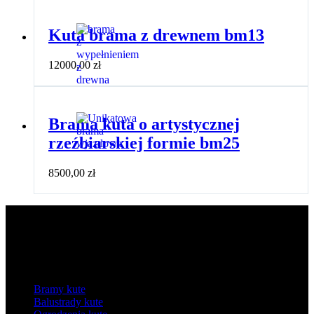
Kuta brama z drewnem bm13
12000,00
zł
Brama kuta o artystycznej
rzeźbiarskiej formie bm25
8500,00
zł
Kategorie
Bramy kute
Balustrady kute