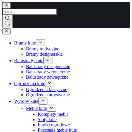
Przejdź
do
treści
Brak
wyników
Bramy kute
Bramy tradycyjne
Bramy designerskie
Balustrady kute
Balustrady designerskie
Balustrady wewnętrzne
Balustrady zewnętrzne
Ogrodzenia kute
Ogrodzenia klasyczne
Ogrodzenia artystyczne
Wyroby kute
Meble kute
Komplety mebli
Stoły kute
Ławki ogrodowe
Pozostałe meble kute