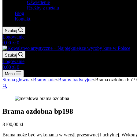
Oświetlenie
Rzeźby z metalu
Blog
Kontakt
Szukaj
Logowanie
Koszyk
0,00
zł
0
Szukaj
Logowanie
Koszyk
0,00
zł
0
Menu
Strona główna
Bramy kute
Bramy tradycyjne
Brama ozdobna bp19
🔍
Brama ozdobna bp198
8100,00
zł
Brama może być wykonania w wersji przesuwnej i uchylnej. Wykon