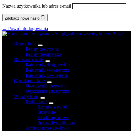
Nazwa użytkownika lub adres e-mail
Zdobądź nowe hasło
← Powrót do logowania
Bramy kute
Bramy tradycyjne
Bramy designerskie
Balustrady kute
Balustrady designerskie
Balustrady wewnętrzne
Balustrady zewnętrzne
Ogrodzenia kute
Ogrodzenia klasyczne
Ogrodzenia artystyczne
Wyroby kute
Meble kute
Komplety mebli
Stoły kute
Ławki ogrodowe
Pozostałe meble kute
Architektura ogrodowa