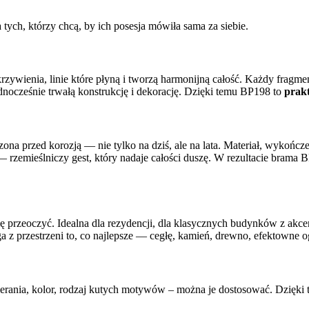
tych, którzy chcą, by ich posesja mówiła sama za siebie.
krzywienia, linie które płyną i tworzą harmonijną całość. Każdy fragmen
nocześnie trwałą konstrukcję i dekorację. Dzięki temu BP198 to
prakt
zona przed korozją — nie tylko na dziś, ale na lata. Materiał, wykończe
na — rzemieślniczy gest, który nadaje całości duszę. W rezultacie bra
się przeoczyć. Idealna dla rezydencji, dla klasycznych budynków z akc
a z przestrzeni to, co najlepsze — cegłę, kamień, drewno, efektowne o
wierania, kolor, rodzaj kutych motywów – można je dostosować. Dzię