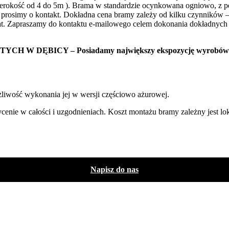
erokość od 4 do 5m ). Brama w standardzie ocynkowana ogniowo, z pe
prosimy o kontakt. Dokładna cena bramy zależy od kilku czynników – 
vat. Zapraszamy do kontaktu e-mailowego celem dokonania dokładnych 
ICY – Posiadamy największy ekspozycję wyrobów kutych 
liwość wykonania jej w wersji częściowo ażurowej.
ie w całości i uzgodnieniach. Koszt montażu bramy zależny jest lok
Napisz do nas