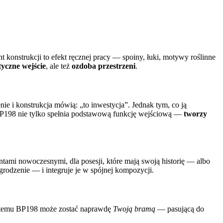
t konstrukcji to efekt ręcznej pracy — spoiny, łuki, motywy roślinne
yczne wejście
, ale też
ozdoba przestrzeni
.
nie i konstrukcja mówią: „to inwestycja”. Jednak tym, co ją
ma BP198 nie tylko spełnia podstawową funkcję wejściową —
tworzy
entami nowoczesnymi, dla posesji, które mają swoją historię — albo
grodzenie — i integruje je w spójnej kompozycji.
ki temu BP198 może zostać naprawdę
Twoją bramą
— pasującą do