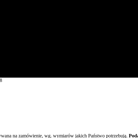
8
ywana na zamówienie, wg. wymiarów jakich Państwo potrzebują.
Poda