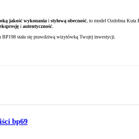
oką jakość wykonania
i
stylową obecność
, to model Ozdobna Kuta B
ekspresję
i
autentyczność
.
a BP198 stała się prawdziwą wizytówką Twojej inwestycji.
ści bp69