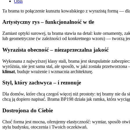
Opis
Ta brama to połączenie kunsztu kowalskiego z wyrazistą formą — dla 
Artystyczny rys – funkcjonalność w tle
Zamiast optyki surowej, ta brama stawia na detal: kute ornamenty, za
lub geometryczne (w zależności od konkretnego wzoru) — tworzą jed
Wyrazista obecność – niezaprzeczalna jakość
Wykonana z najwyższej klasy stali, brama jest skrupulatnie zabezpiec
wyróżnia, nie jest sama stal, ale sposób, w jaki została przetworzo
klimat
, buduje wrażenie i wzmacnia architekturę.
Styl, który zachwyca – i rezonuje
Dla domów, które chcą czegoś więcej niż prostoty: tej bramy nie da 
chcą ją dopiero napisać. Brama BP198 działa jak ramka, która wyciąg
Dostrojona do Ciebie
Choć forma jest mocna, oferujemy elastyczność: wymiar, sposób ot
stylu budynku, otoczenia i Twoich oczekiwań.