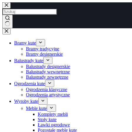
Przejdź
do
treści
Brak
wyników
Bramy kute
Bramy tradycyjne
Bramy designerskie
Balustrady kute
Balustrady designerskie
Balustrady wewnętrzne
Balustrady zewnętrzne
Ogrodzenia kute
Ogrodzenia klasyczne
Ogrodzenia artystyczne
Wyroby kute
Meble kute
Komplety mebli
Stoły kute
Ławki ogrodowe
Pozostałe meble kute