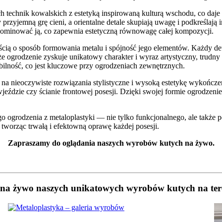
h technik kowalskich z estetyką inspirowaną kulturą wschodu, co daje
 przyjemną grę cieni, a orientalne detale skupiają uwagę i podkreślają
 dominować ją, co zapewnia estetyczną równowagę całej kompozycji.
ią o sposób formowania metalu i spójność jego elementów. Każdy detal
 ogrodzenie zyskuje unikatowy charakter i wyraz artystyczny, trudny 
ilność, co jest kluczowe przy ogrodzeniach zewnętrznych.
 na nieoczywiste rozwiązania stylistyczne i wysoką estetykę wykończ
 wjeździe czy ścianie frontowej posesji. Dzięki swojej formie ogrodze
o ogrodzenia z metaloplastyki — nie tylko funkcjonalnego, ale także p
 tworząc trwałą i efektowną oprawę każdej posesji.
Zapraszamy do oglądania naszych wyrobów kutych na żywo.
a żywo naszych unikatowych wyrobów kutych na tere