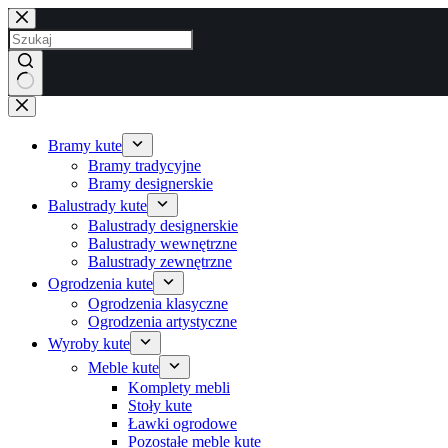
Przejdź
do
treści
Brak
wyników
Bramy kute
Bramy tradycyjne
Bramy designerskie
Balustrady kute
Balustrady designerskie
Balustrady wewnętrzne
Balustrady zewnętrzne
Ogrodzenia kute
Ogrodzenia klasyczne
Ogrodzenia artystyczne
Wyroby kute
Meble kute
Komplety mebli
Stoły kute
Ławki ogrodowe
Pozostałe meble kute