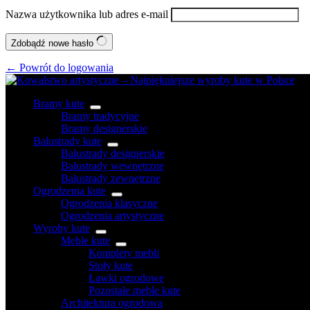
Nazwa użytkownika lub adres e-mail
Zdobądź nowe hasło
← Powrót do logowania
Bramy kute
Bramy tradycyjne
Bramy designerskie
Balustrady kute
Balustrady designerskie
Balustrady wewnętrzne
Balustrady zewnętrzne
Ogrodzenia kute
Ogrodzenia klasyczne
Ogrodzenia artystyczne
Wyroby kute
Meble kute
Komplety mebli
Stoły kute
Ławki ogrodowe
Pozostałe meble kute
Architektura ogrodowa