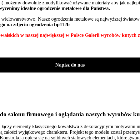
ów ( możemy dowolnie zmodyfikować używane materiały aby jak najlepi
wycenimy idealne ogrodzenie metalowe dla Państwa.
ielowarstwowo. Nasze ogrodzenia metalowe są najwyższej światowej 
o na zdjęciu ogrodzenia bp112b
lskich w naszej największej w Polsce Galerii wyrobów kutych zn
Napisz do nas
do salonu firmowego
i oglądania naszych wyrobów ku
óre łączy elementy klasycznego kowalstwa z dekoracyjnymi motywami in
ą całości wyjątkowego charakteru. Projekt tego modelu został przemyśl
onstrukcja opiera się na solidnych stalowych elementach, które gwaran