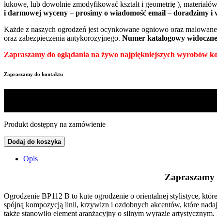
łukowe, lub dowolnie zmodyfikować kształt i geometrię ), materiał
i darmowej wyceny – prosimy o wiadomość email – doradzimy i 
Każde z naszych ogrodzeń jest ocynkowane ogniowo oraz malowane w
oraz zabezpieczenia antykorozyjnego.
Numer katalogowy widoczneg
Zapraszamy do oglądania na żywo najpiękniejszych wyrobów kowa
Zapraszamy do kontaktu
Produkt dostępny na zamówienie
Dodaj do koszyka
Opis
Zapraszamy 
Ogrodzenie BP112 B to kute ogrodzenie o orientalnej stylistyce, kt
spójną kompozycją linii, krzywizn i ozdobnych akcentów, które nadaj
także stanowiło element aranżacyjny o silnym wyrazie artystycznym. K