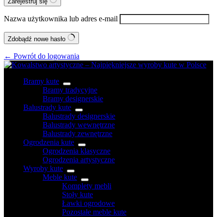
Zarejestruj się
Nazwa użytkownika lub adres e-mail
Zdobądź nowe hasło
← Powrót do logowania
Bramy kute
Bramy tradycyjne
Bramy designerskie
Balustrady kute
Balustrady designerskie
Balustrady wewnętrzne
Balustrady zewnętrzne
Ogrodzenia kute
Ogrodzenia klasyczne
Ogrodzenia artystyczne
Wyroby kute
Meble kute
Komplety mebli
Stoły kute
Ławki ogrodowe
Pozostałe meble kute