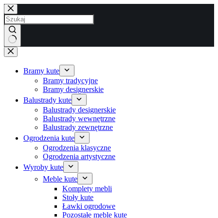
Przejdź
do
treści
Brak
wyników
Bramy kute
Bramy tradycyjne
Bramy designerskie
Balustrady kute
Balustrady designerskie
Balustrady wewnętrzne
Balustrady zewnętrzne
Ogrodzenia kute
Ogrodzenia klasyczne
Ogrodzenia artystyczne
Wyroby kute
Meble kute
Komplety mebli
Stoły kute
Ławki ogrodowe
Pozostałe meble kute