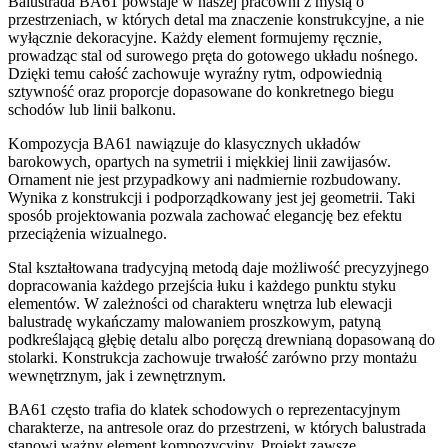
Balustrada BA61 powstaje w naszej pracowni z myślą o
przestrzeniach, w których detal ma znaczenie konstrukcyjne, a nie
wyłącznie dekoracyjne. Każdy element formujemy ręcznie,
prowadząc stal od surowego pręta do gotowego układu nośnego.
Dzięki temu całość zachowuje wyraźny rytm, odpowiednią
sztywność oraz proporcje dopasowane do konkretnego biegu
schodów lub linii balkonu.
Kompozycja BA61 nawiązuje do klasycznych układów
barokowych, opartych na symetrii i miękkiej linii zawijasów.
Ornament nie jest przypadkowy ani nadmiernie rozbudowany.
Wynika z konstrukcji i podporządkowany jest jej geometrii. Taki
sposób projektowania pozwala zachować elegancję bez efektu
przeciążenia wizualnego.
Stal kształtowana tradycyjną metodą daje możliwość precyzyjnego
dopracowania każdego przejścia łuku i każdego punktu styku
elementów. W zależności od charakteru wnętrza lub elewacji
balustradę wykańczamy malowaniem proszkowym, patyną
podkreślającą głębię detalu albo poręczą drewnianą dopasowaną do
stolarki. Konstrukcja zachowuje trwałość zarówno przy montażu
wewnętrznym, jak i zewnętrznym.
BA61 często trafia do klatek schodowych o reprezentacyjnym
charakterze, na antresole oraz do przestrzeni, w których balustrada
stanowi ważny element kompozycyjny. Projekt zawsze