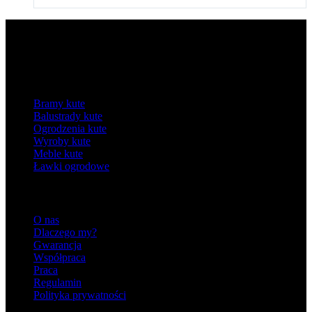
Kategorie
Bramy kute
Balustrady kute
Ogrodzenia kute
Wyroby kute
Meble kute
Ławki ogrodowe
Informacje
O nas
Dlaczego my?
Gwarancja
Współpraca
Praca
Regulamin
Polityka prywatności