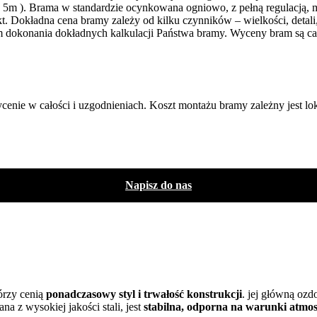
 5m ). Brama w standardzie ocynkowana ogniowo, z pełną regulacją, m
. Dokładna cena bramy zależy od kilku czynników – wielkości, detal
lem dokonania dokładnych kalkulacji Państwa bramy. Wyceny bram są
ie w całości i uzgodnieniach. Koszt montażu bramy zależny jest lok
Napisz do nas
órzy cenią
ponadczasowy styl i trwałość konstrukcji
. jej główną ozd
na z wysokiej jakości stali, jest
stabilna, odporna na warunki atmos