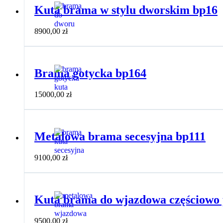
Kuta brama w stylu dworskim bp16
8900,00
zł
Brama gotycka bp164
15000,00
zł
Metalowa brama secesyjna bp111
9100,00
zł
Kuta brama do wjazdowa częściowo 
9500,00
zł