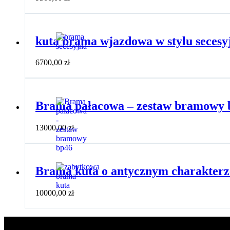
kuta brama wjazdowa w stylu seces
6700,00
zł
Brama pałacowa – zestaw bramowy 
13000,00
zł
Brama kuta o antycznym charakterz
10000,00
zł