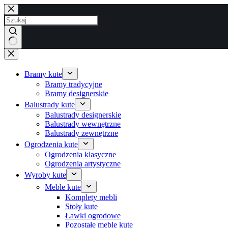
Przejdź
do
treści
Brak
wyników
Bramy kute
Bramy tradycyjne
Bramy designerskie
Balustrady kute
Balustrady designerskie
Balustrady wewnętrzne
Balustrady zewnętrzne
Ogrodzenia kute
Ogrodzenia klasyczne
Ogrodzenia artystyczne
Wyroby kute
Meble kute
Komplety mebli
Stoły kute
Ławki ogrodowe
Pozostałe meble kute