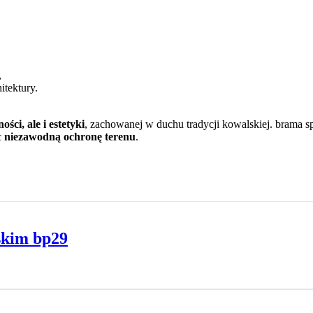
,
itektury.
ości, ale i estetyki
, zachowanej w duchu tradycji kowalskiej. brama 
c
niezawodną ochronę terenu
.
skim bp29