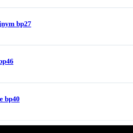
yjnym bp27
bp46
e bp40