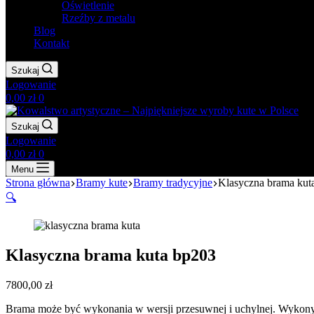
Oświetlenie
Rzeźby z metalu
Blog
Kontakt
Szukaj
Logowanie
Koszyk
0,00
zł
0
Szukaj
Logowanie
Koszyk
0,00
zł
0
Menu
Strona główna
Bramy kute
Bramy tradycyjne
Klasyczna brama kut
🔍
Klasyczna brama kuta bp203
7800,00
zł
Brama może być wykonania w wersji przesuwnej i uchylnej. Wykon