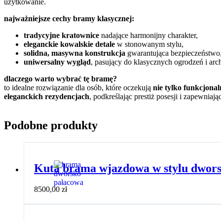
użytkowanie.
najważniejsze cechy bramy klasycznej:
tradycyjne kratownice
nadające harmonijny charakter,
eleganckie kowalskie detale
w stonowanym stylu,
solidna, masywna konstrukcja
gwarantująca bezpieczeństwo
uniwersalny wygląd
, pasujący do klasycznych ogrodzeń i arch
dlaczego warto wybrać tę bramę?
to idealne rozwiązanie dla osób, które oczekują
nie tylko funkcjonaln
eleganckich rezydencjach
, podkreślając prestiż posesji i zapewniają
Podobne produkty
Kuta brama wjazdowa w stylu dwor
8500,00
zł