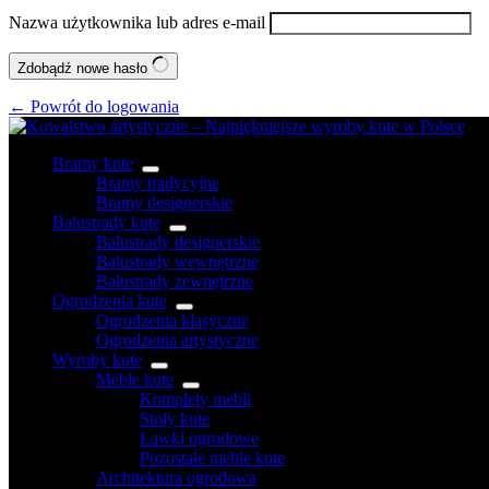
Nazwa użytkownika lub adres e-mail
Zdobądź nowe hasło
← Powrót do logowania
Bramy kute
Bramy tradycyjne
Bramy designerskie
Balustrady kute
Balustrady designerskie
Balustrady wewnętrzne
Balustrady zewnętrzne
Ogrodzenia kute
Ogrodzenia klasyczne
Ogrodzenia artystyczne
Wyroby kute
Meble kute
Komplety mebli
Stoły kute
Ławki ogrodowe
Pozostałe meble kute
Architektura ogrodowa