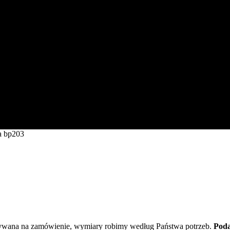
a bp203
ywana na zamówienie, wymiary robimy według Państwa potrzeb.
Poda