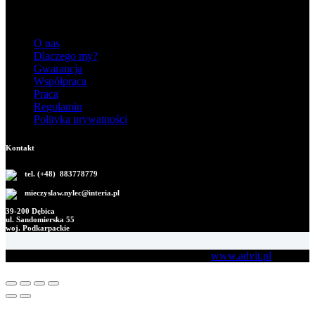
Informacje
O nas
Dlaczego my?
Gwarancja
Współpraca
Praca
Regulamin
Polityka prywatności
Kontakt
tel. (+48) 883778779
mieczyslaw.nylec@interia.pl
39-200 Dębica
ul. Sandomierska 55
woj. Podkarpackie
Copyright M.B. Nylec © 2026 Development:
www.advit.pl