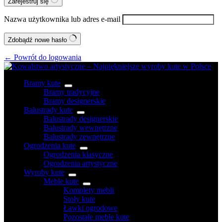
Zarejestruj się
Nazwa użytkownika lub adres e-mail
Zdobądź nowe hasło
← Powrót do logowania
Bramy kute
Bramy tradycyjne
Bramy designerskie
Balustrady kute
Balustrady designerskie
Balustrady wewnętrzne
Balustrady zewnętrzne
Ogrodzenia kute
Ogrodzenia klasyczne
Ogrodzenia artystyczne
Wyroby kute
Meble kute
Komplety mebli
Stoły kute
Ławki ogrodowe
Pozostałe meble kute