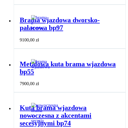
Brama wjazdowa dworsko-
pałacowa bp97
9100,00
zł
Metalowa kuta brama wjazdowa
bp55
7900,00
zł
Kuta brama wjazdowa
nowoczesna z akcentami
secesyjnymi bp74