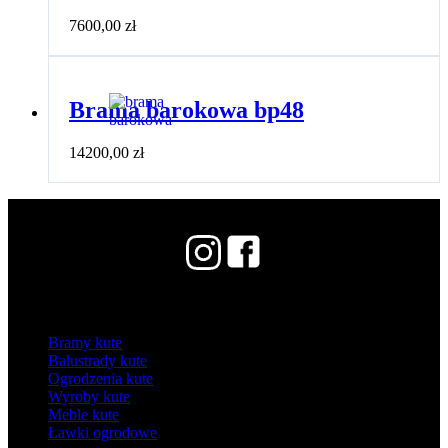
7600,00
zł
Brama barokowa bp48
14200,00
zł
Kategorie
Bramy kute
Balustrady kute
Ogrodzenia kute
Wyroby kute
Meble kute
Ławki ogrodowe