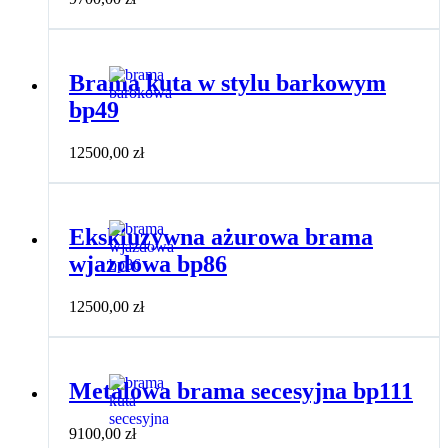
Brama kuta w stylu barkowym
bp49
12500,00
zł
Ekskluzywna ażurowa brama
wjazdowa bp86
12500,00
zł
Metalowa brama secesyjna bp111
9100,00
zł