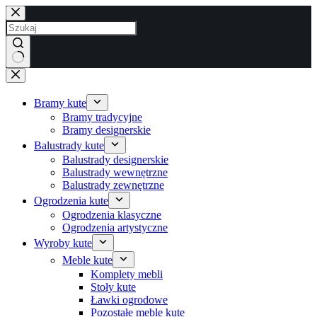
Przejdź
do
treści
Brak
wyników
Bramy kute
Bramy tradycyjne
Bramy designerskie
Balustrady kute
Balustrady designerskie
Balustrady wewnętrzne
Balustrady zewnętrzne
Ogrodzenia kute
Ogrodzenia klasyczne
Ogrodzenia artystyczne
Wyroby kute
Meble kute
Komplety mebli
Stoły kute
Ławki ogrodowe
Pozostałe meble kute