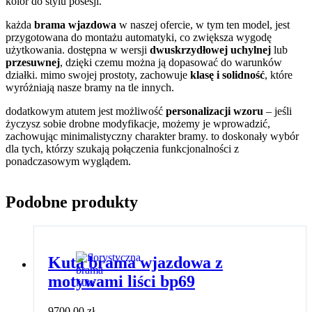
kolor do stylu posesji.
każda
brama wjazdowa
w naszej ofercie, w tym ten model, jest
przygotowana do montażu automatyki, co zwiększa wygodę
użytkowania. dostępna w wersji
dwuskrzydłowej uchylnej
lub
przesuwnej
, dzięki czemu można ją dopasować do warunków
działki. mimo swojej prostoty, zachowuje
klasę i solidność
, które
wyróżniają nasze bramy na tle innych.
dodatkowym atutem jest możliwość
personalizacji wzoru
– jeśli
życzysz sobie drobne modyfikacje, możemy je wprowadzić,
zachowując minimalistyczny charakter bramy. to doskonały wybór
dla tych, którzy szukają połączenia funkcjonalności z
ponadczasowym wyglądem.
Podobne produkty
Kuta brama wjazdowa z
motywami liści bp69
9700,00
zł