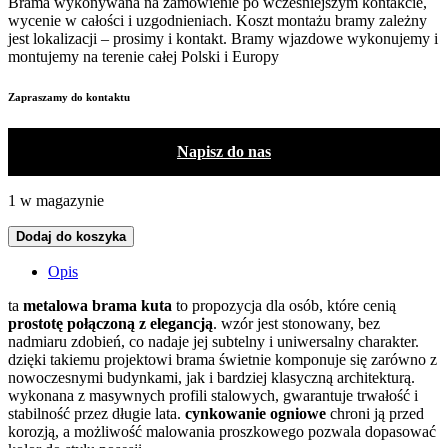
Brama wykonywana na zamówienie po wcześniejszym kontakcie,
wycenie w całości i uzgodnieniach. Koszt montażu bramy zależny
jest lokalizacji – prosimy i kontakt. Bramy wjazdowe wykonujemy i
montujemy na terenie całej Polski i Europy
Zapraszamy do kontaktu
Napisz do nas
1 w magazynie
Dodaj do koszyka
Opis
ta
metalowa brama kuta
to propozycja dla osób, które cenią
prostotę połączoną z elegancją
. wzór jest stonowany, bez
nadmiaru zdobień, co nadaje jej subtelny i uniwersalny charakter.
dzięki takiemu projektowi brama świetnie komponuje się zarówno z
nowoczesnymi budynkami, jak i bardziej klasyczną architekturą.
wykonana z masywnych profili stalowych, gwarantuje trwałość i
stabilność przez długie lata.
cynkowanie ogniowe
chroni ją przed
korozją, a możliwość malowania proszkowego pozwala dopasować