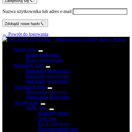
Zarejestruj się
Nazwa użytkownika lub adres e-mail
Zdobądź nowe hasło
← Powrót do logowania
Bramy kute
Bramy tradycyjne
Bramy designerskie
Balustrady kute
Balustrady designerskie
Balustrady wewnętrzne
Balustrady zewnętrzne
Ogrodzenia kute
Ogrodzenia klasyczne
Ogrodzenia artystyczne
Wyroby kute
Meble kute
Komplety mebli
Stoły kute
Ławki ogrodowe
Pozostałe meble kute