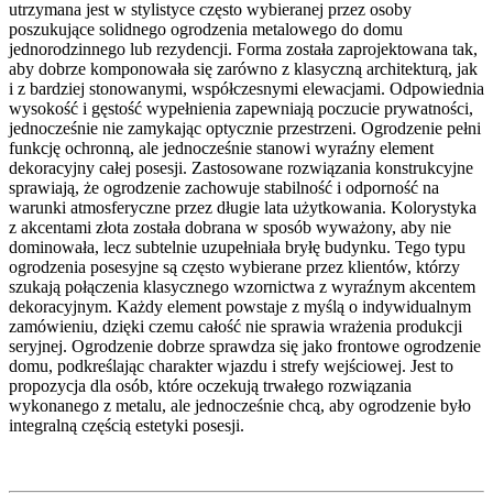
utrzymana jest w stylistyce często wybieranej przez osoby
poszukujące solidnego ogrodzenia metalowego do domu
jednorodzinnego lub rezydencji. Forma została zaprojektowana tak,
aby dobrze komponowała się zarówno z klasyczną architekturą, jak
i z bardziej stonowanymi, współczesnymi elewacjami. Odpowiednia
wysokość i gęstość wypełnienia zapewniają poczucie prywatności,
jednocześnie nie zamykając optycznie przestrzeni. Ogrodzenie pełni
funkcję ochronną, ale jednocześnie stanowi wyraźny element
dekoracyjny całej posesji. Zastosowane rozwiązania konstrukcyjne
sprawiają, że ogrodzenie zachowuje stabilność i odporność na
warunki atmosferyczne przez długie lata użytkowania. Kolorystyka
z akcentami złota została dobrana w sposób wyważony, aby nie
dominowała, lecz subtelnie uzupełniała bryłę budynku. Tego typu
ogrodzenia posesyjne są często wybierane przez klientów, którzy
szukają połączenia klasycznego wzornictwa z wyraźnym akcentem
dekoracyjnym. Każdy element powstaje z myślą o indywidualnym
zamówieniu, dzięki czemu całość nie sprawia wrażenia produkcji
seryjnej. Ogrodzenie dobrze sprawdza się jako frontowe ogrodzenie
domu, podkreślając charakter wjazdu i strefy wejściowej. Jest to
propozycja dla osób, które oczekują trwałego rozwiązania
wykonanego z metalu, ale jednocześnie chcą, aby ogrodzenie było
integralną częścią estetyki posesji.