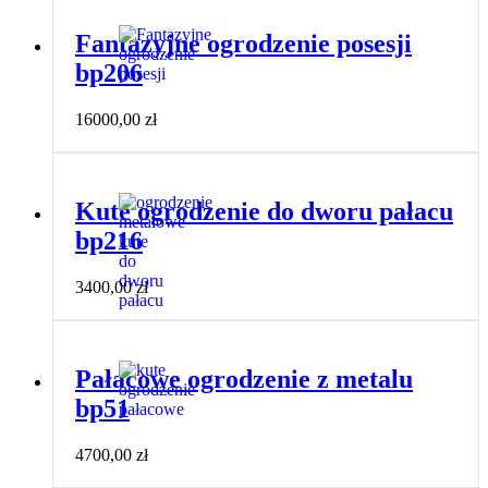
Fantazyjne ogrodzenie posesji
bp206
16000,00
zł
Kute ogrodzenie do dworu pałacu
bp216
3400,00
zł
Pałacowe ogrodzenie z metalu
bp51
4700,00
zł