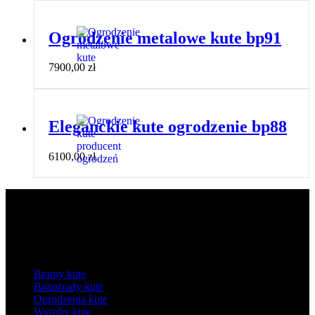
Ogrodzenie metalowe kute bp91
7900,00
zł
Eleganckie kute ogrodzenie bp88
6100,00
zł
Kategorie
Bramy kute
Balustrady kute
Ogrodzenia kute
Wyroby kute