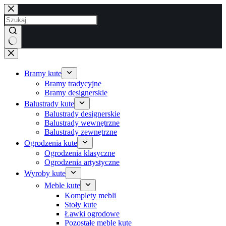
Przejdź
do
treści
Brak
wyników
Bramy kute
Bramy tradycyjne
Bramy designerskie
Balustrady kute
Balustrady designerskie
Balustrady wewnętrzne
Balustrady zewnętrzne
Ogrodzenia kute
Ogrodzenia klasyczne
Ogrodzenia artystyczne
Wyroby kute
Meble kute
Komplety mebli
Stoły kute
Ławki ogrodowe
Pozostałe meble kute