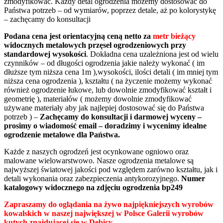
zmodyfikować. Każdy detal ogrodzenia możemy dostosować do
Państwa potrzeb – od wymiarów, poprzez detale, aż po kolorystykę
– zachęcamy do konsultacji
Podana cena jest orientacyjną ceną netto za
metr bieżący
widocznych metalowych przęseł ogrodzeniowych przy
standardowej wysokości
. Dokładna cena uzależniona jest od wielu
czynników – od długości ogrodzenia jakie należy wykonać ( im
dłuższe tym niższa cena 1m ),wysokości, ilości detali ( im mniej tym
niższa cena ogrodzenia ), kształtu ( na życzenie możemy wykonać
również ogrodzenie łukowe, lub dowolnie zmodyfikować kształt i
geometrię ), materiałów ( możemy dowolnie zmodyfikować
używane materiały aby jak najlepiej dostosować się do Państwa
potrzeb ) –
Zachęcamy do konsultacji i darmowej wyceny –
prosimy o wiadomość email – doradzimy i wycenimy idealne
ogrodzenie metalowe dla Państwa.
Każde z naszych ogrodzeń jest ocynkowane ogniowo oraz
malowane wielowarstwowo. Nasze ogrodzenia metalowe są
najwyższej światowej jakości pod względem zarówno kształtu, jak i
detali wykonania oraz zabezpieczenia antykorozyjnego.
Numer
katalogowy widocznego na zdjęciu ogrodzenia bp249
Zapraszamy do oglądania na żywo najpiękniejszych wyrobów
kowalskich w naszej największej w Polsce Galerii wyrobów
kutych znajdującej się w Dębicy.