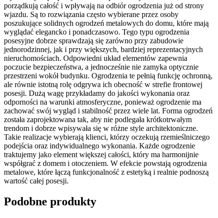
porządkują całość i wpływają na odbiór ogrodzenia już od strony
wjazdu. Są to rozwiązania często wybierane przez osoby
poszukujące solidnych ogrodzeń metalowych do domu, które mają
wyglądać elegancko i ponadczasowo. Tego typu ogrodzenia
posesyjne dobrze sprawdzają się zarówno przy zabudowie
jednorodzinnej, jak i przy większych, bardziej reprezentacyjnych
nieruchomościach. Odpowiedni układ elementów zapewnia
poczucie bezpieczeństwa, a jednocześnie nie zamyka optycznie
przestrzeni wokół budynku. Ogrodzenia te pełnią funkcję ochronną,
ale równie istotną rolę odgrywa ich obecność w strefie frontowej
posesji. Dużą wagę przykładamy do jakości wykonania oraz
odporności na warunki atmosferyczne, ponieważ ogrodzenie ma
zachować swój wygląd i stabilność przez wiele lat. Forma ogrodzeń
została zaprojektowana tak, aby nie podlegała krótkotrwałym
trendom i dobrze wpisywała się w różne style architektoniczne.
Takie realizacje wybierają klienci, którzy oczekują rzemieślniczego
podejścia oraz indywidualnego wykonania. Każde ogrodzenie
traktujemy jako element większej całości, który ma harmonijnie
współgrać z domem i otoczeniem. W efekcie powstają ogrodzenia
metalowe, które łączą funkcjonalność z estetyką i realnie podnoszą
wartość całej posesji.
Podobne produkty