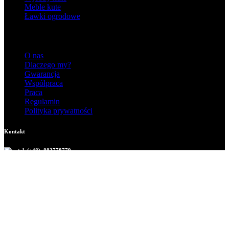
Meble kute
Ławki ogrodowe
Informacje
O nas
Dlaczego my?
Gwarancja
Współpraca
Praca
Regulamin
Polityka prywatności
Kontakt
tel. (+48) 883778779
mieczyslaw.nylec@interia.pl
39-200 Dębica
ul. Sandomierska 55
woj. Podkarpackie
Copyright M.B. Nylec © 2026 Development:
www.advit.pl