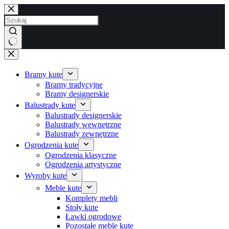
Przejdź
do
treści
Brak
wyników
Bramy kute
Bramy tradycyjne
Bramy designerskie
Balustrady kute
Balustrady designerskie
Balustrady wewnętrzne
Balustrady zewnętrzne
Ogrodzenia kute
Ogrodzenia klasyczne
Ogrodzenia artystyczne
Wyroby kute
Meble kute
Komplety mebli
Stoły kute
Ławki ogrodowe
Pozostałe meble kute