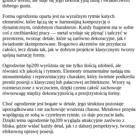
granice terenu, ale staje się jego dekoracyjną ramą i świadectwem
dobrego gustu.
Forma ogrodzenia oparta jest na wyraźnym rytmie kutych
elementów, które łączą się w harmonijną kompozycję o
dynamicznym, ozdobnym charakterze. Każdy fragment ma w sobie
coś z rzeźbiarskiej pracy — metal wydaje się płynąć i tańczyć w
przestrzeni, tworząc detale, które są zarówno dekoracyjne, jak i
świadomie skomponowane. Bogactwo akcentów nie przytłacza
całości, lecz działa tak, jak w dobrym projekcie klasycznym: tworzy
spójną narrację formy.
Ogrodzenie bp209 wyróżnia się nie tylko ilością zdobień, ale
również ich jakością i rytmem. Elementy ornamentalne nadają mu
monumentalny i reprezentacyjny charakter, który świetnie podkreśla
prestiż posesji o klasycznej lub pałacowej architekturze. Wzory są
rozmieszczone z wyczuciem, dzięki czemu całość zachowuje
równowagę między dekoracyjnością a przejrzystością formy.
Choć ogrodzenie jest bogate w detale, jego struktura pozostaje
uporządkowana i nie zachowuje wrażenia chaosu. Metalowe przęsła
współgrają ze sobą w czytelnym rytmie, co daje poczucie ładu.
Dzięki temu ogrodzenie bp209 wygląda atrakcyjnie zarówno z
bliska, gdzie widać każdy detal, jak i z dalszej perspektywy, tworząc
efektowną oprawę posesji.