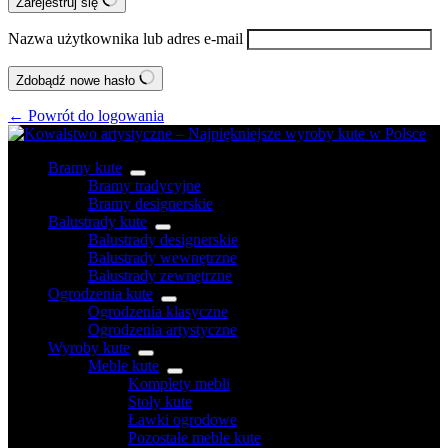
Zarejestruj się
Nazwa użytkownika lub adres e-mail
Zdobądź nowe hasło
← Powrót do logowania
Bramy kute
Bramy tradycyjne
Bramy designerskie
Balustrady kute
Balustrady designerskie
Balustrady wewnętrzne
Balustrady zewnętrzne
Ogrodzenia kute
Ogrodzenia klasyczne
Ogrodzenia artystyczne
Wyroby kute
Meble kute
Komplety mebli
Stoły kute
Ławki ogrodowe
Pozostałe meble kute