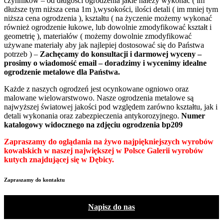
czynników – od długości ogrodzenia jakie należy wykonać ( im
dłuższe tym niższa cena 1m ),wysokości, ilości detali ( im mniej tym
niższa cena ogrodzenia ), kształtu ( na życzenie możemy wykonać
również ogrodzenie łukowe, lub dowolnie zmodyfikować kształt i
geometrię ), materiałów ( możemy dowolnie zmodyfikować
używane materiały aby jak najlepiej dostosować się do Państwa
potrzeb ) –
Zachęcamy do konsultacji i darmowej wyceny –
prosimy o wiadomość email – doradzimy i wycenimy idealne
ogrodzenie metalowe dla Państwa.
Każde z naszych ogrodzeń jest ocynkowane ogniowo oraz
malowane wielowarstwowo. Nasze ogrodzenia metalowe są
najwyższej światowej jakości pod względem zarówno kształtu, jak i
detali wykonania oraz zabezpieczenia antykorozyjnego.
Numer
katalogowy widocznego na zdjęciu ogrodzenia bp209
Zapraszamy do oglądania na żywo najpiękniejszych wyrobów
kowalskich w naszej największej w Polsce Galerii wyrobów
kutych znajdującej się w Dębicy.
Zapraszamy do kontaktu
Napisz do nas