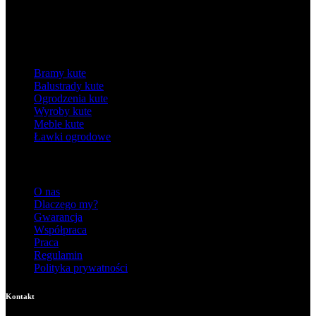
Kategorie
Bramy kute
Balustrady kute
Ogrodzenia kute
Wyroby kute
Meble kute
Ławki ogrodowe
Informacje
O nas
Dlaczego my?
Gwarancja
Współpraca
Praca
Regulamin
Polityka prywatności
Kontakt