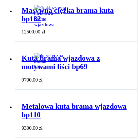
Masywna ciężka brama kuta
bp182
12500,00
zł
Kuta brama wjazdowa z
motywami liści bp69
9700,00
zł
Metalowa kuta brama wjazdowa
bp110
9300,00
zł