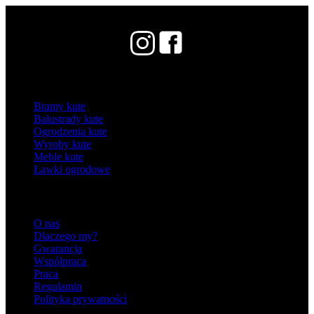
Kategorie
Bramy kute
Balustrady kute
Ogrodzenia kute
Wyroby kute
Meble kute
Ławki ogrodowe
Informacje
O nas
Dlaczego my?
Gwarancja
Współpraca
Praca
Regulamin
Polityka prywatności