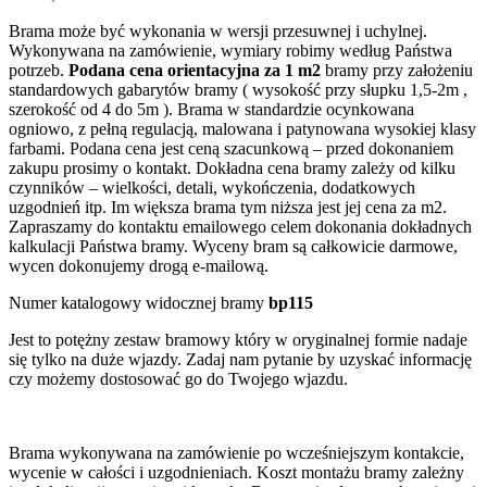
Brama może być wykonania w wersji przesuwnej i uchylnej.
Wykonywana na zamówienie, wymiary robimy według Państwa
potrzeb.
Podana cena orientacyjna za 1 m2
bramy przy założeniu
standardowych gabarytów bramy ( wysokość przy słupku 1,5-2m ,
szerokość od 4 do 5m ). Brama w standardzie ocynkowana
ogniowo, z pełną regulacją, malowana i patynowana wysokiej klasy
farbami. Podana cena jest ceną szacunkową – przed dokonaniem
zakupu prosimy o kontakt. Dokładna cena bramy zależy od kilku
czynników – wielkości, detali, wykończenia, dodatkowych
uzgodnień itp. Im większa brama tym niższa jest jej cena za m2.
Zapraszamy do kontaktu emailowego celem dokonania dokładnych
kalkulacji Państwa bramy. Wyceny bram są całkowicie darmowe,
wycen dokonujemy drogą e-mailową.
Numer katalogowy widocznej bramy
bp115
Jest to potężny zestaw bramowy który w oryginalnej formie nadaje
się tylko na duże wjazdy. Zadaj nam pytanie by uzyskać informację
czy możemy dostosować go do Twojego wjazdu.
Brama wykonywana na zamówienie po wcześniejszym kontakcie,
wycenie w całości i uzgodnieniach. Koszt montażu bramy zależny