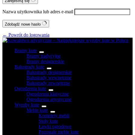
Zarejestruj się
Nazwa użytkownika lub adres e-mail
Zdobądź nowe hasło
← Powrót do logowania
Bramy kute
Bramy tradycyjne
Bramy designerskie
Balustrady kute
Balustrady designerskie
Balustrady wewnętrzne
Balustrady zewnętrzne
Ogrodzenia kute
Ogrodzenia klasyczne
Ogrodzenia artystyczne
Wyroby kute
Meble kute
Komplety mebli
Stoły kute
Ławki ogrodowe
Pozostałe meble kute