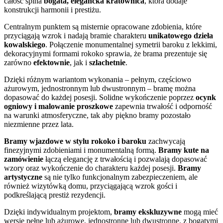
całość spina
bogata, elegancka kratownica
, która dodaje
konstrukcji harmonii i prestiżu.
Centralnym punktem są misternie opracowane zdobienia, które
przyciągają wzrok i nadają bramie charakteru
unikatowego dzieła
kowalskiego
. Połączenie monumentalnej symetrii baroku z lekkimi,
dekoracyjnymi formami rokoko sprawia, że brama prezentuje się
zarówno
efektownie
, jak i
szlachetnie
.
Dzięki różnym wariantom wykonania – pełnym, częściowo
ażurowym, jednostronnym lub dwustronnym – bramę można
dopasować do każdej posesji. Solidne wykończenie poprzez
ocynk
ogniowy i malowanie proszkowe
zapewnia trwałość i odporność
na warunki atmosferyczne, tak aby piękno bramy pozostało
niezmienne przez lata.
Bramy wjazdowe w stylu rokoko i baroku
zachwycają
finezyjnymi zdobieniami i monumentalną formą.
Bramy kute na
zamówienie
łączą elegancję z trwałością i pozwalają dopasować
wzory oraz wykończenie do charakteru każdej posesji.
Bramy
artystyczne
są nie tylko funkcjonalnym zabezpieczeniem, ale
również wizytówką domu, przyciągającą wzrok gości i
podkreślającą prestiż rezydencji.
Dzięki indywidualnym projektom,
bramy ekskluzywne
mogą mieć
wersje pełne lub ażurowe, jednostronne lub dwustronne, z bogatymi