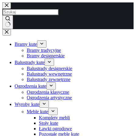
Przejdź
do
treści
Brak
wyników
Bramy kute
Bramy tradycyjne
Bramy designerskie
Balustrady kute
Balustrady designerskie
Balustrady wewnętrzne
Balustrady zewnętrzne
Ogrodzenia kute
Ogrodzenia klasyczne
Ogrodzenia artystyczne
Wyroby kute
Meble kute
Komplety mebli
Stoły kute
Ławki ogrodowe
Pozostałe meble kute