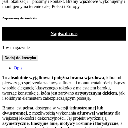
jest lokalizacji – prosimy i kontakt. Bramy wjazdowe wykonujemy i
montujemy na terenie całej Polski i Europy
Zapraszamy do kontaktu
Napisz do nas
1 w magazynie
Dodaj do koszyka
Opis
To
absolutnie wyjątkowa i potężna brama wjazdowa
, która od
pierwszego spojrzenia zachwyca finezją i monumentalnością. Łączy
w sobie elegancję klasycznego rokoko z majestatem baroku,
tworząc konstrukcję, która jest zarówno
artystycznym dziełem
, jak
i solidnym elementem zabezpieczającym posesję.
Brama jest
pełna
, dostępna w wersji
jednostronnej lub
dwustronnej
, z możliwością wykonania
ażurowej warianty
dla
większej lekkości i dekoracyjności. Jej projekt wyróżniają
asymetryczne, finezyjne linie, motywy roślinne i florystyczne
, a