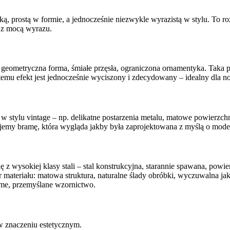
, prostą w formie, a jednocześnie niezwykle wyrazistą w stylu. To roz
e z mocą wyrazu.
geometryczna forma, śmiałe przęsła, ograniczona ornamentyka. Taka pro
 temu efekt jest jednocześnie wyciszony i zdecydowany – idealny dla 
 stylu vintage – np. delikatne postarzenia metalu, matowe powierzchni
mujemy bramę, która wygląda jakby była zaprojektowana z myślą o moder
 wysokiej klasy stali – stal konstrukcyjna, starannie spawana, powie
materiału: matowa struktura, naturalne ślady obróbki, wyczuwalna jak
dome, przemyślane wzornictwo.
i w znaczeniu estetycznym.