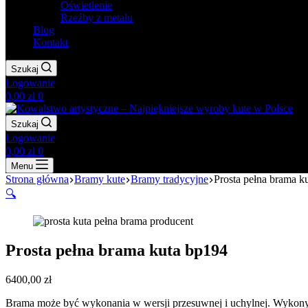
Oświetlenie
Rzeźby z metalu
Blog
Kontakt
Szukaj
Logowanie
Koszyk
0,00
zł
0
Szukaj
Logowanie
Koszyk
0,00
zł
0
Menu
Strona główna
Bramy kute
Bramy tradycyjne
Prosta pełna brama k
🔍
Prosta pełna brama kuta bp194
6400,00
zł
Brama może być wykonania w wersji przesuwnej i uchylnej. Wykon