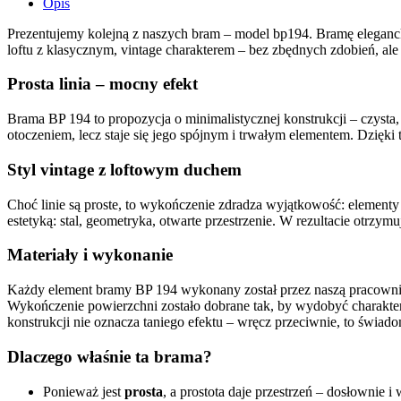
Opis
Prezentujemy kolejną z naszych bram – model bp194. Bramę elegancką
loftu z klasycznym, vintage charakterem – bez zbędnych zdobień, al
Prosta linia – mocny efekt
Brama BP 194 to propozycja o minimalistycznej konstrukcji – czysta, 
otoczeniem, lecz staje się jego spójnym i trwałym elementem. Dzięki
Styl vintage z loftowym duchem
Choć linie są proste, to wykończenie zdradza wyjątkowość: elementy w
estetyką: stal, geometryka, otwarte przestrzenie. W rezultacie otrzy
Materiały i wykonanie
Każdy element bramy BP 194 wykonany został przez naszą pracownię z
Wykończenie powierzchni zostało dobrane tak, by wydobyć charakter 
konstrukcji nie oznacza taniego efektu – wręcz przeciwnie, to świa
Dlaczego właśnie ta brama?
Ponieważ jest
prosta
, a prostota daje przestrzeń – dosłownie 