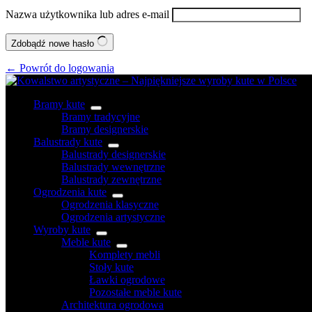
Nazwa użytkownika lub adres e-mail
Zdobądź nowe hasło
← Powrót do logowania
Bramy kute
Bramy tradycyjne
Bramy designerskie
Balustrady kute
Balustrady designerskie
Balustrady wewnętrzne
Balustrady zewnętrzne
Ogrodzenia kute
Ogrodzenia klasyczne
Ogrodzenia artystyczne
Wyroby kute
Meble kute
Komplety mebli
Stoły kute
Ławki ogrodowe
Pozostałe meble kute
Architektura ogrodowa