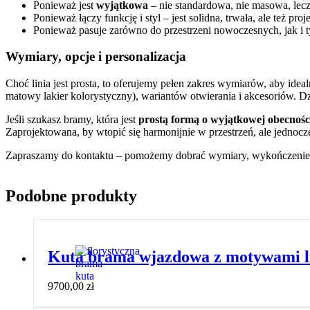
Ponieważ jest
wyjątkowa
– nie standardowa, nie masowa, lecz 
Ponieważ łączy funkcję i styl – jest solidna, trwała, ale też pr
Ponieważ pasuje zarówno do przestrzeni nowoczesnych, jak i t
Wymiary, opcje i personalizacja
Choć linia jest prosta, to oferujemy pełen zakres wymiarów, aby id
matowy lakier kolorystyczny), wariantów otwierania i akcesoriów. Dz
Jeśli szukasz bramy, która jest
prostą formą o wyjątkowej obecnośc
Zaprojektowana, by wtopić się harmonijnie w przestrzeń, ale jednocz
Zapraszamy do kontaktu – pomożemy dobrać wymiary, wykończenie i a
Podobne produkty
Kuta brama wjazdowa z motywami li
9700,00
zł