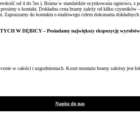
erokość od 4 do 5m ). Brama w standardzie ocynkowana ogniowo, z pe
prosimy o kontakt. Dokładna cena bramy zależy od kilku czynników – 
vat. Zapraszamy do kontaktu e-mailowego celem dokonania dokładnych 
ICY – Posiadamy największy ekspozycję wyrobów kutych 
ie w całości i uzgodnieniach. Koszt montażu bramy zależny jest lok
Napisz do nas