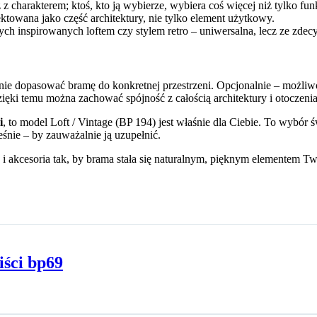
z charakterem; ktoś, kto ją wybierze, wybiera coś więcej niż tylko fun
ojektowana jako część architektury, nie tylko element użytkowy.
ych inspirowanych loftem czy stylem retro – uniwersalna, lecz ze zde
ealnie dopasować bramę do konkretnej przestrzeni. Opcjonalnie – możl
ięki temu można zachować spójność z całością architektury i otoczenia
i
, to model Loft / Vintage (BP 194) jest właśnie dla Ciebie. To wybór ś
eśnie – by zauważalnie ją uzupełnić.
kcesoria tak, by brama stała się naturalnym, pięknym elementem Two
ści bp69