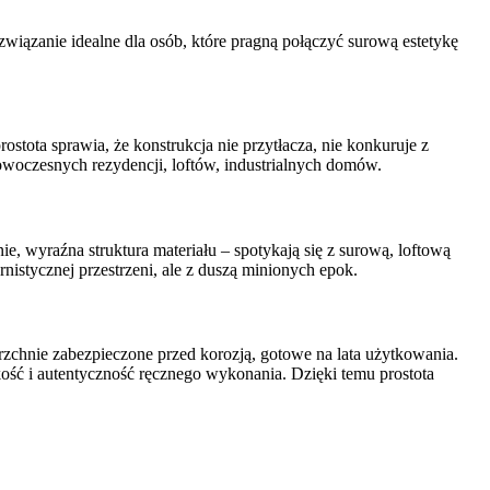
wiązanie idealne dla osób, które pragną połączyć surową estetykę
stota sprawia, że konstrukcja nie przytłacza, nie konkuruje z
nowoczesnych rezydencji, loftów, industrialnych domów.
e, wyraźna struktura materiału – spotykają się z surową, loftową
nistycznej przestrzeni, ale z duszą minionych epok.
rzchnie zabezpieczone przed korozją, gotowe na lata użytkowania.
ość i autentyczność ręcznego wykonania. Dzięki temu prostota