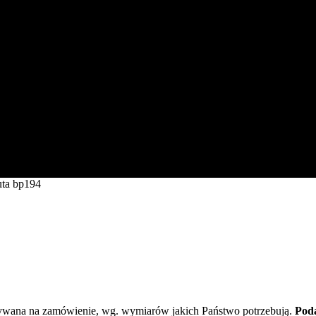
uta bp194
ywana na zamówienie, wg. wymiarów jakich Państwo potrzebują.
Poda