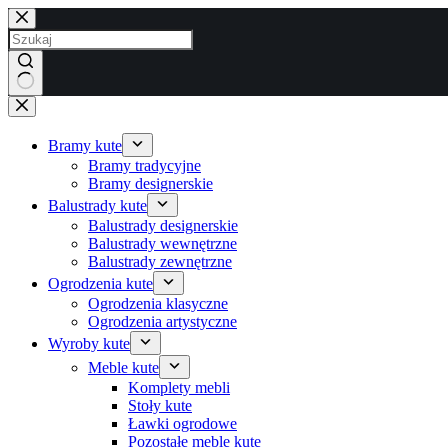
Przejdź
do
treści
Brak
wyników
Bramy kute
Bramy tradycyjne
Bramy designerskie
Balustrady kute
Balustrady designerskie
Balustrady wewnętrzne
Balustrady zewnętrzne
Ogrodzenia kute
Ogrodzenia klasyczne
Ogrodzenia artystyczne
Wyroby kute
Meble kute
Komplety mebli
Stoły kute
Ławki ogrodowe
Pozostałe meble kute