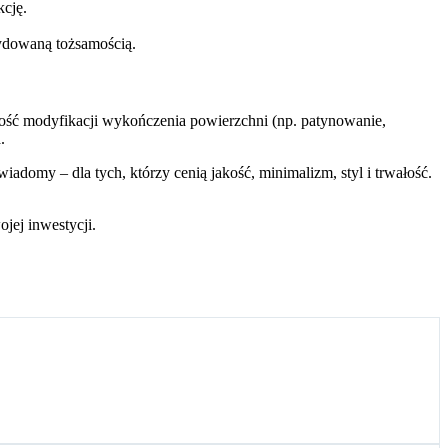
kcję.
cydowaną tożsamością.
iwość modyfikacji wykończenia powierzchni (np. patynowanie,
.
wiadomy – dla tych, którzy cenią jakość, minimalizm, styl i trwałość.
jej inwestycji.