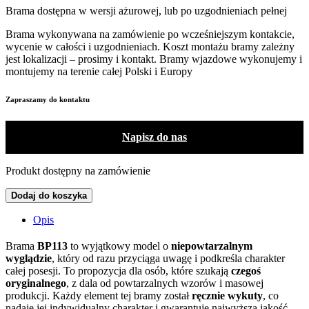
Brama dostępna w wersji ażurowej, lub po uzgodnieniach pełnej
Brama wykonywana na zamówienie po wcześniejszym kontakcie,
wycenie w całości i uzgodnieniach. Koszt montażu bramy zależny
jest lokalizacji – prosimy i kontakt. Bramy wjazdowe wykonujemy i
montujemy na terenie całej Polski i Europy
Zapraszamy do kontaktu
Napisz do nas
Produkt dostępny na zamówienie
Dodaj do koszyka
Opis
Brama
BP113
to wyjątkowy model o
niepowtarzalnym
wyglądzie
, który od razu przyciąga uwagę i podkreśla charakter
całej posesji. To propozycja dla osób, które szukają
czegoś
oryginalnego
, z dala od powtarzalnych wzorów i masowej
produkcji. Każdy element tej bramy został
ręcznie wykuty
, co
nadaje jej indywidualny charakter i gwarantuje najwyższą jakość