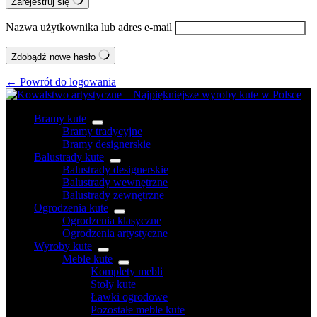
Zarejestruj się
Nazwa użytkownika lub adres e-mail
Zdobądź nowe hasło
← Powrót do logowania
Bramy kute
Bramy tradycyjne
Bramy designerskie
Balustrady kute
Balustrady designerskie
Balustrady wewnętrzne
Balustrady zewnętrzne
Ogrodzenia kute
Ogrodzenia klasyczne
Ogrodzenia artystyczne
Wyroby kute
Meble kute
Komplety mebli
Stoły kute
Ławki ogrodowe
Pozostałe meble kute