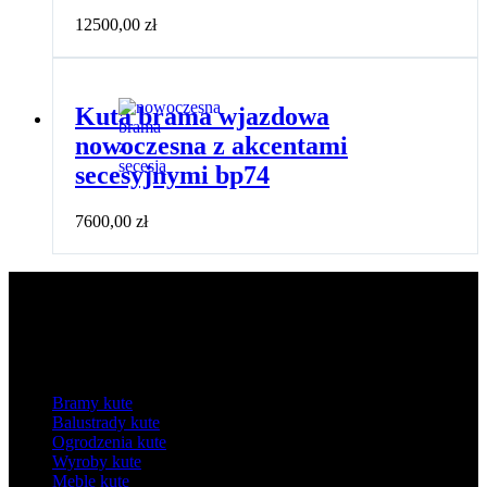
12500,00
zł
Kuta brama wjazdowa
nowoczesna z akcentami
secesyjnymi bp74
7600,00
zł
Kategorie
Bramy kute
Balustrady kute
Ogrodzenia kute
Wyroby kute
Meble kute