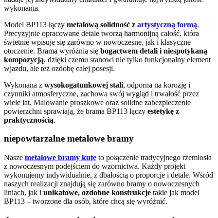
wykonania.
Model BP113 łączy
metalową solidność z
artystyczną formą
.
Precyzyjnie opracowane detale tworzą harmonijną całość, która
świetnie wpisuje się zarówno w nowoczesne, jak i klasyczne
otoczenie. Brama wyróżnia się
bogactwem detali i niespotykaną
kompozycją
, dzięki czemu stanowi nie tylko funkcjonalny element
wjazdu, ale też ozdobę całej posesji.
Wykonana z
wysokogatunkowej stali
, odporna na korozję i
czynniki atmosferyczne, zachowa swój wygląd i trwałość przez
wiele lat. Malowanie proszkowe oraz solidne zabezpieczenie
powierzchni sprawiają, że brama BP113 łączy
estetykę z
praktycznością
.
niepowtarzalne metalowe bramy
Nasze
metalowe bramy kute
to połączenie tradycyjnego rzemiosła
z nowoczesnym podejściem do wzornictwa. Każdy projekt
wykonujemy indywidualnie, z dbałością o proporcje i detale. Wśród
naszych realizacji znajdują się zarówno bramy o nowoczesnych
liniach, jak i
unikatowe, ozdobne konstrukcje
takie jak model
BP113 – tworzone dla osób, które chcą się wyróżnić.