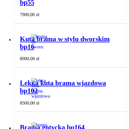
bp55
7900,00
zł
Kuta brama w stylu dworskim
bp16
8900,00
zł
Lekka kuta brama wjazdowa
bp102
8500,00
zł
Brama gotycka bp164