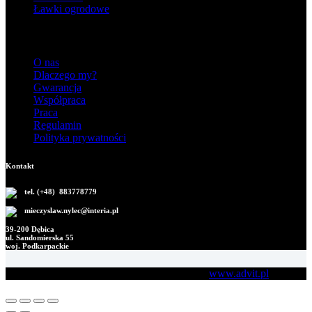
Ławki ogrodowe
Informacje
O nas
Dlaczego my?
Gwarancja
Współpraca
Praca
Regulamin
Polityka prywatności
Kontakt
tel. (+48) 883778779
mieczyslaw.nylec@interia.pl
39-200 Dębica
ul. Sandomierska 55
woj. Podkarpackie
Copyright M.B. Nylec © 2026 Development:
www.advit.pl