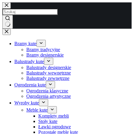
Przejdź
do
treści
Brak
wyników
Bramy kute
Bramy tradycyjne
Bramy designerskie
Balustrady kute
Balustrady designerskie
Balustrady wewnętrzne
Balustrady zewnętrzne
Ogrodzenia kute
Ogrodzenia klasyczne
Ogrodzenia artystyczne
Wyroby kute
Meble kute
Komplety mebli
Stoły kute
Ławki ogrodowe
Pozostałe meble kute