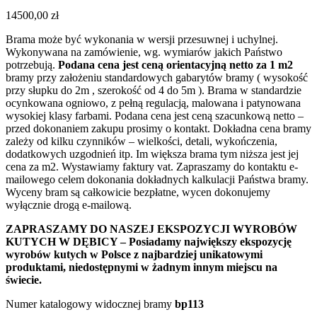
14500,00
zł
Brama może być wykonania w wersji przesuwnej i uchylnej.
Wykonywana na zamówienie, wg. wymiarów jakich Państwo
potrzebują.
Podana cena jest ceną orientacyjną netto za 1 m2
bramy przy założeniu standardowych gabarytów bramy ( wysokość
przy słupku do 2m , szerokość od 4 do 5m ). Brama w standardzie
ocynkowana ogniowo, z pełną regulacją, malowana i patynowana
wysokiej klasy farbami. Podana cena jest ceną szacunkową netto –
przed dokonaniem zakupu prosimy o kontakt. Dokładna cena bramy
zależy od kilku czynników – wielkości, detali, wykończenia,
dodatkowych uzgodnień itp. Im większa brama tym niższa jest jej
cena za m2. Wystawiamy faktury vat. Zapraszamy do kontaktu e-
mailowego celem dokonania dokładnych kalkulacji Państwa bramy.
Wyceny bram są całkowicie bezpłatne, wycen dokonujemy
wyłącznie drogą e-mailową.
ZAPRASZAMY DO NASZEJ EKSPOZYCJI WYROBÓW
KUTYCH W DĘBICY – Posiadamy największy ekspozycję
wyrobów kutych w Polsce z najbardziej unikatowymi
produktami, niedostępnymi w żadnym innym miejscu na
świecie.
Numer katalogowy widocznej bramy
bp113