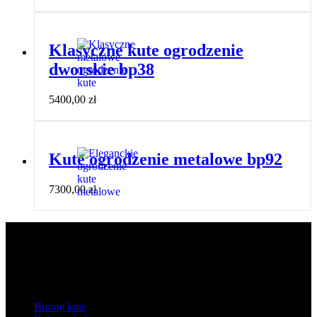
Klasyczne kute ogrodzenie
dworskie bp38
5400,00
zł
Kute ogrodzenie metalowe bp92
7300,00
zł
Kategorie
Bramy kute