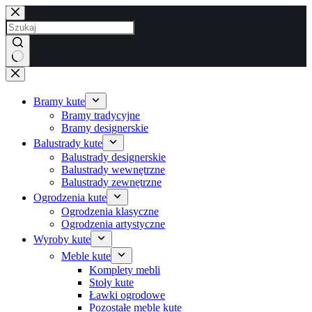
Przejdź
do
treści
Brak
wyników
Bramy kute
Bramy tradycyjne
Bramy designerskie
Balustrady kute
Balustrady designerskie
Balustrady wewnętrzne
Balustrady zewnętrzne
Ogrodzenia kute
Ogrodzenia klasyczne
Ogrodzenia artystyczne
Wyroby kute
Meble kute
Komplety mebli
Stoły kute
Ławki ogrodowe
Pozostałe meble kute