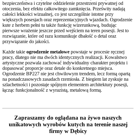
bezpieczeństwa i czytelne oddzielenie przestrzeni prywatnej od
otoczenia, bez efektu całkowitego zamknięcia. Prześwity nadają
całości lekkości wizualnej, co jest szczególnie istotne przy
większych posesjach oraz reprezentacyjnych wjazdach. Ogrodzenie
kute z herbem pełni tu także funkcję wizerunkową, budując
pierwsze wrażenie jeszcze przed wejściem na teren posesji. Jest to
rozwiązanie, które od razu komunikuje dbałość o detal oraz
przywiązanie do jakości.
Każde takie
ogrodzenie metalowe
powstaje w procesie ręcznej
pracy, dlatego nie ma dwóch identycznych realizacji. Kowalstwo
artystyczne pozwala zachować indywidualny charakter projektu i
dopasować proporcje oraz detale do konkretnego miejsca.
Ogrodzenie BP227 nie jest chwilowym trendem, lecz formą opartą
na ponadczasowych zasadach rzemiosła. Z biegiem lat zyskuje na
szlachetności i pozostaje spójnym elementem architektury posesji,
łącząc funkcjonalność z wyrazistą, metalową formą.
Zapraszamy do oglądana na żywo naszych
unikatowych wyrobów kutych na terenie naszej
firmy w Dębicy