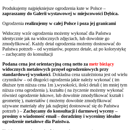
Produkujemy najpiękniejsze ogrodzenia kute w Polsce –
zapraszamy do Galerii wystawowej w miejscowości Dębica.
Ogrodzenia
realizujemy w całej Polsce i poza jej granicami
Widoczny wzór ogrodzenia możemy wykonać dla Państwa
identycznie jak na widocznych zdjęciach, lub dowolnie go
zmodyfikować. Każdy detal ogrodzenia możemy dostosować do
Państwa potrzeb – od wymiarów, poprzez detale, aż po kolorystykę
– zachęcamy do konsultacji
Podana cena jest orientacyjną ceną netto za
metr bieżący
widocznych metalowych przęseł ogrodzeniowych przy
standardowej wysokości
. Dokładna cena uzależniona jest od wielu
czynników – od długości ogrodzenia jakie należy wykonać ( im
dłuższe tym niższa cena 1m ),wysokości, ilości detali ( im mniej tym
niższa cena ogrodzenia ), kształtu ( na życzenie możemy wykonać
również ogrodzenie łukowe, lub dowolnie zmodyfikować kształt i
geometrię ), materiałów ( możemy dowolnie zmodyfikować
używane materiały aby jak najlepiej dostosować się do Państwa
potrzeb ) –
Zachęcamy do konsultacji i darmowej wyceny –
prosimy o wiadomość email – doradzimy i wycenimy idealne
ogrodzenie metalowe dla Państwa.