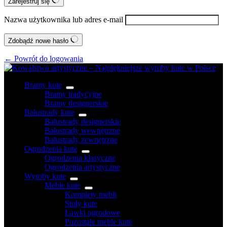
Zarejestruj się
Nazwa użytkownika lub adres e-mail
Zdobądź nowe hasło
← Powrót do logowania
Bramy kute
Bramy tradycyjne
Bramy designerskie
Balustrady kute
Balustrady designerskie
Balustrady wewnętrzne
Balustrady zewnętrzne
Ogrodzenia kute
Ogrodzenia klasyczne
Ogrodzenia artystyczne
Wyroby kute
Meble kute
Komplety mebli
Stoły kute
Ławki ogrodowe
Pozostałe meble kute