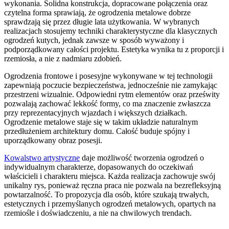
wykonania. Solidna konstrukcja, dopracowane połączenia oraz
czytelna forma sprawiają, że ogrodzenia metalowe dobrze
sprawdzają się przez długie lata użytkowania. W wybranych
realizacjach stosujemy techniki charakterystyczne dla klasycznych
ogrodzeń kutych, jednak zawsze w sposób wyważony i
podporządkowany całości projektu. Estetyka wynika tu z proporcji i
rzemiosła, a nie z nadmiaru zdobień.
Ogrodzenia frontowe i posesyjne wykonywane w tej technologii
zapewniają poczucie bezpieczeństwa, jednocześnie nie zamykając
przestrzeni wizualnie. Odpowiedni rytm elementów oraz prześwity
pozwalają zachować lekkość formy, co ma znaczenie zwłaszcza
przy reprezentacyjnych wjazdach i większych działkach.
Ogrodzenie metalowe staje się w takim układzie naturalnym
przedłużeniem architektury domu. Całość buduje spójny i
uporządkowany obraz posesji.
Kowalstwo artystyczne
daje możliwość tworzenia ogrodzeń o
indywidualnym charakterze, dopasowanych do oczekiwań
właścicieli i charakteru miejsca. Każda realizacja zachowuje swój
unikalny rys, ponieważ ręczna praca nie pozwala na bezrefleksyjną
powtarzalność. To propozycja dla osób, które szukają trwałych,
estetycznych i przemyślanych ogrodzeń metalowych, opartych na
rzemiośle i doświadczeniu, a nie na chwilowych trendach.