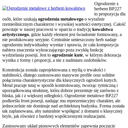
Ogrodzenie z
herbem BP227
to propozycja dla
osób, które szukają
ogrodzenia metalowego
o wyraźnie
rzemieślnicznym charakterze i wysokiej wartości estetycznej. Całość
powstaje w naszej pracowni w oparciu o tradycję
kowalstwa
artystycznego
, gdzie każdy element jest świadomie formowany, a
nie produkowany seryjnie. Centralnie umieszczony herb nadaje
ogrodzeniu indywidualny wymiar i sprawia, że cała kompozycja
nabiera znaczenia wykraczającego poza zwykłą funkcję
wydzielania posesji. Jest to
ogrodzenie kute
, w którym dekoracja
wynika z formy i proporcji, a nie z nadmiaru ozdobników.
Konstrukcja została zaprojektowana z myślą o trwałości i
stabilności, dlatego zastosowano masywne profile oraz solidne
połączenia charakterystyczne dla klasycznych ogrodzeń kutych.
Metal pracuje tutaj w sposób kontrolowany, tworząc rytmiczną i
uporządkowaną strukturę, która dobrze prezentuje się zarówno z
bliska, jak i z większej odległości. Ogrodzenie metalowe BP227
podkreśla front posesji, nadając mu reprezentacyjny charakter, ale
jednocześnie nie dominuje nad architekturą budynku. Forma została
tak zaplanowana, aby naturalnie współgrać z domami o klasycznej
bryle, jak również z bardziej współczesnymi realizacjami.
Zastosowany układ pionowych elementów zapewnia poczucie