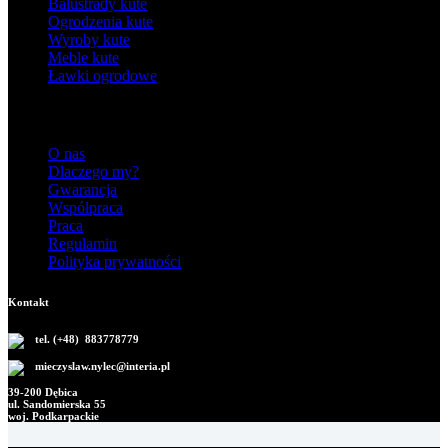
Balustrady kute
Ogrodzenia kute
Wyroby kute
Meble kute
Ławki ogrodowe
Informacje
O nas
Dlaczego my?
Gwarancja
Współpraca
Praca
Regulamin
Polityka prywatności
Kontakt
tel. (+48) 883778779
mieczyslaw.nylec@interia.pl
39-200 Dębica
ul. Sandomierska 55
woj. Podkarpackie