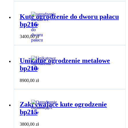
Kute ogrodzenie do dworu pałacu
bp216
3400,00
zł
Unikalne ogrodzenie metalowe
bp210
8900,00
zł
Zakrywające kute ogrodzenie
bp215
3800,00
zł